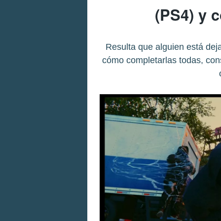
(PS4) y 
Resulta que alguien está dej
cómo completarlas todas, cons