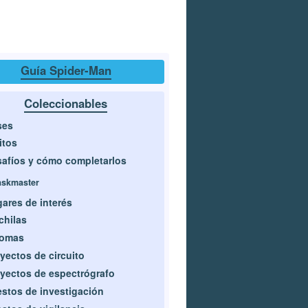
Guía Spider-Man
Coleccionables
ses
itos
afíos y cómo completarlos
askmaster
ares de interés
hilas
lomas
yectos de circuito
yectos de espectrógrafo
stos de investigación