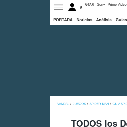
GTA 6
Sony
Prime Video
PORTADA
Noticias
Análisis
Guías
VANDAL
JUEGOS
SPIDER-MAN
GUÍA SP
TODOS los De