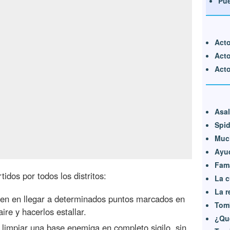
Pue
Acto
Acto
Acto 
Asal
Spid
Muc
Ayu
Fama
idos por todos los distritos:
La c
La r
en en llegar a determinados puntos marcados en
Tom
ire y hacerlos estallar.
¿Qu
impiar una base enemiga en completo sigilo, sin