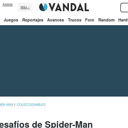
Anime
Más ↓
Juegos
Reportajes
Avances
Trucos
Foro
Random
Hard
IDER-MAN
COLECCIONABLES
safíos de Spider-Man