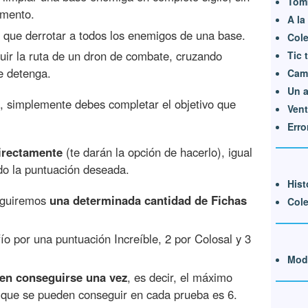
Tomb
omento.
A la
 que derrotar a todos los enemigos de una base.
Cole
ir la ruta de un dron de combate, cruzando
Tic 
e detenga.
Cami
Un a
, simplemente debes completar el objetivo que
Vent
Erro
directamente
(te darán la opción de hacerlo), igual
do la puntuación deseada.
Hist
seguiremos
una determinada cantidad de Fichas
Cole
o por una puntuación Increíble, 2 por Colosal y 3
Modi
en conseguirse una vez
, es decir, el máximo
que se pueden conseguir en cada prueba es 6.