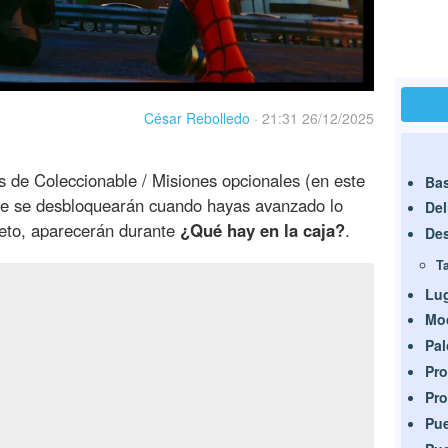
César Rebolledo
·
21:31 26/12/2025
s de Coleccionable / Misiones opcionales (en este
Ba
que se desbloquearán cuando hayas avanzado lo
Del
creto, aparecerán durante
¿Qué hay en la caja?
.
Des
T
Lug
Moc
Pa
Pro
Pro
Pue