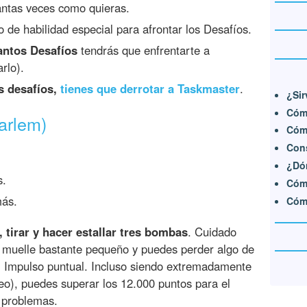
antas veces como quieras.
o de habilidad especial para afrontar los Desafíos.
ntos Desafíos
tendrás que enfrentarte a
rlo).
s desafíos,
tienes que derrotar a Taskmaster
.
¿Sir
Cómo
arlem)
Cómo
Con
¿Dón
s.
Cómo
más.
Cómo
r, tirar y hacer estallar tres bombas
. Cuidado
n muelle bastante pequeño y puedes perder algo de
el Impulso puntual. Incluso siendo extremadamente
eo), puedes superar los 12.000 puntos para el
 problemas.