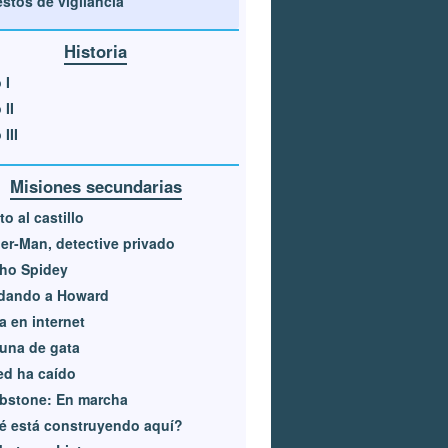
stos de vigilancia
Historia
 I
 II
III
Misiones secundarias
to al castillo
er-Man, detective privado
ho Spidey
dando a Howard
 en internet
una de gata
ed ha caído
bstone: En marcha
é está construyendo aquí?