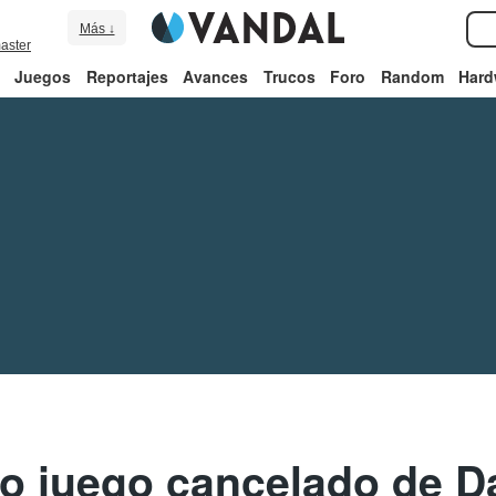
Más ↓
aster
Juegos
Reportajes
Avances
Trucos
Foro
Random
Hard
o juego cancelado de D