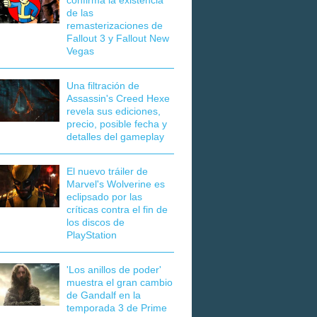
confirma la existencia
de las
remasterizaciones de
Fallout 3 y Fallout New
Vegas
Una filtración de
Assassin's Creed Hexe
revela sus ediciones,
precio, posible fecha y
detalles del gameplay
El nuevo tráiler de
Marvel's Wolverine es
eclipsado por las
críticas contra el fin de
los discos de
PlayStation
'Los anillos de poder'
muestra el gran cambio
de Gandalf en la
temporada 3 de Prime