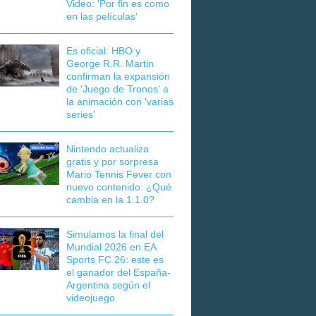
Video: 'Por fin es como
en las películas'
Es oficial: HBO y
George R.R. Martin
confirman la expansión
de 'Juego de Tronos' a
la animación con 'varias
series'
Nintendo actualiza
gratis y por sorpresa
Mario Tennis Fever con
nuevo contenido: ¿Qué
cambia en la 1.1.0?
Simulamos la final del
Mundial 2026 en EA
Sports FC 26: este es
el ganador del España-
Argentina según el
videojuego