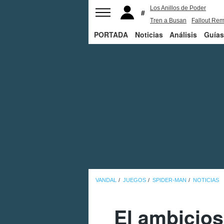
Los Anillos de Poder
Tren a Busan
Fallout Rem
PORTADA
Noticias
Juego de Tronos
Análisis
Guías
VANDAL
JUEGOS
SPIDER-MAN
NOTICIAS
El ambicios