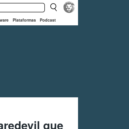
ware
Plataformas
Podcast
aredevil que