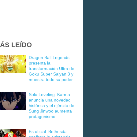
ÁS LEÍDO
Dragon Ball Legends
presenta la
transformación Ultra de
Goku Super Saiyan 3 y
muestra todo su poder
Solo Leveling: Karma
anuncia una novedad
histórica y el ejército de
Sung Jinwoo aumenta
protagonismo
Es oficial: Bethesda