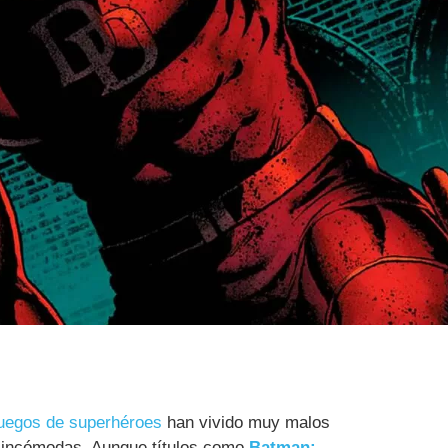
juegos de superhéroes
han vivido muy malos
e incómodas. Aunque títulos como
Batman: