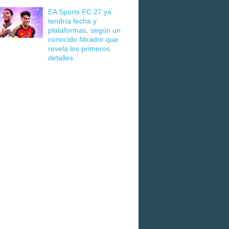
EA Sports FC 27 ya
tendría fecha y
plataformas, según un
conocido filtrador que
revela los primeros
detalles