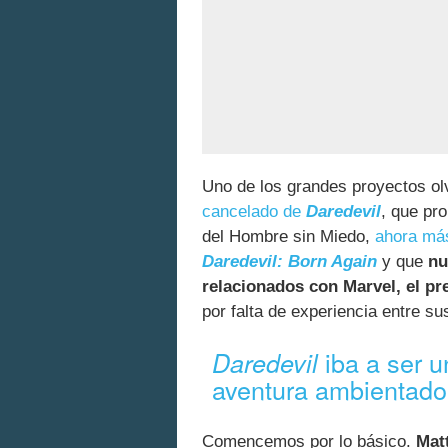
Uno de los grandes proyectos o
cancelado de
Daredevil
, que pr
del Hombre sin Miedo,
ahora más
Daredevil: Born Again
y que
nu
relacionados con Marvel, el p
por falta de experiencia entre s
iba a ser u
Daredevil
aventura ambientado 
Comencemos por lo básico.
Mat