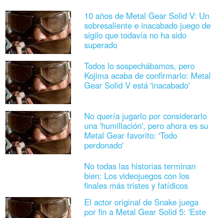
10 años de Metal Gear Solid V: Un
sobresaliente e inacabado juego de
sigilo que todavía no ha sido
superado
Todos lo sospechábamos, pero
Kojima acaba de confirmarlo: Metal
Gear Solid V está 'inacabado'
No quería jugarlo por considerarlo
una 'humillación', pero ahora es su
Metal Gear favorito: 'Todo
perdonado'
No todas las historias terminan
bien: Los videojuegos con los
finales más tristes y fatídicos
El actor original de Snake juega
por fin a Metal Gear Solid 5: 'Este