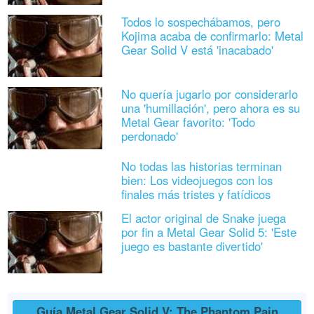
Todos lo sospechábamos, pero
Kojima acaba de confirmarlo: Metal
Gear Solid V está 'inacabado'
No quería jugarlo por considerarlo
una 'humillación', pero ahora es su
Metal Gear favorito: 'Todo
perdonado'
No todas las historias terminan
bien: Los videojuegos con los
finales más tristes y fatídicos
El actor original de Snake juega
por fin a Metal Gear Solid 5: 'Este
juego es bastante divertido'
Guía Metal Gear Solid V: The Phantom Pain