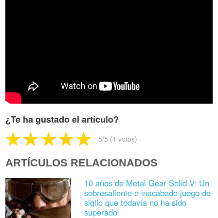
¿Te ha gustado el artículo?
5
/5 (
1
votos)
ARTÍCULOS RELACIONADOS
10 años de Metal Gear Solid V: Un
sobresaliente e inacabado juego de
sigilo que todavía no ha sido
superado