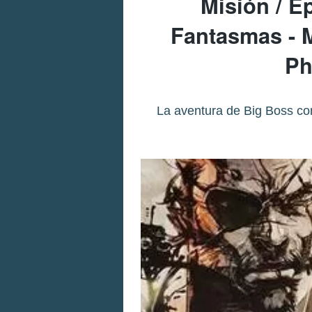
Misión / E
Fantasmas - M
Ph
La aventura de Big Boss co