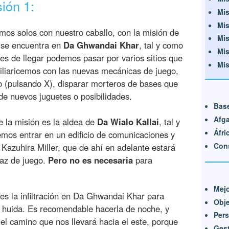
ión 1:
Mis
Mis
mos solos con nuestro caballo, con la misión de
Mis
e se encuentra en
Da Ghwandai Khar
, tal y como
Mis
es de llegar podemos pasar por varios sitios que
Mis
iliaricemos con las nuevas mecánicas de juego,
o (pulsando X), disparar morteros de bases que
de nuevos juguetes o posibilidades.
Bas
Afga
e la misión es la aldea de
Da Wialo Kallai
, tal y
Áfri
mos entrar en un edificio de comunicaciones y
Cons
 Kazuhira Miller, que de ahí en adelante estará
faz de juego.
Pero no es necesaria
para
Mejo
 es la infiltración en Da Ghwandai Khar para
Obj
or huida. Es recomendable hacerla de noche, y
Pers
el camino que nos llevará hacia el este, porque
Gest