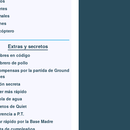
nos
etes
males
hes
cóptero
Extras y secretos
bres en código
rero de pollo
mpensas por la partida de Ground
oes
ón secreta
er más rápido
ola de agua
etos de Quiet
rencia a P.T.
ar rápido por la Base Madre
ta de cumpleaños