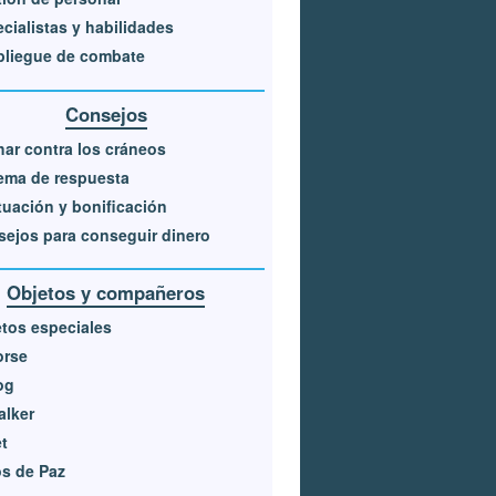
cialistas y habilidades
pliegue de combate
Consejos
ar contra los cráneos
ema de respuesta
uación y bonificación
ejos para conseguir dinero
Objetos y compañeros
tos especiales
orse
og
alker
t
s de Paz