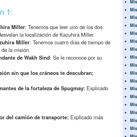
Mis
n 1:
Mis
Mis
Mis
ira Miller
: Tenemos que leer uno de los dos
Mis
esvelan la localización de Kazuhira Miller.
Mis
uhira Miller
: Tenemos cuatro días de tiempo de
Mis
 de la misión.
Mis
ndante de Wakh Sind
: Se le reconoce por su
Mis
ión sin que los cráneos te descubran:
Mis
Mis
antes de la fortaleza de Spugmay:
Explicado
Mis
Mis
Mis
Mis
r del camión de transporte:
Explicado más
Mis
Mis
Mis