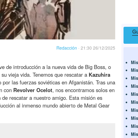
Gu
Redacción
·
21:30 26/12/2025
Mis
ve de introducción a la nueva vida de Big Boss, o
Mis
e su vieja vida. Tenemos que rescatar a
Kazuhira
Mis
o por las fuerzas soviéticas en Afganistán. Tras una
Mis
ón con
Revolver Ocelot
, nos encontramos solos en
Mis
n de rescatar a nuestro amigo. Esta misión es
Mis
roducción al inmenso mundo abierto de Metal Gear
Mis
Mis
Mis
Mis