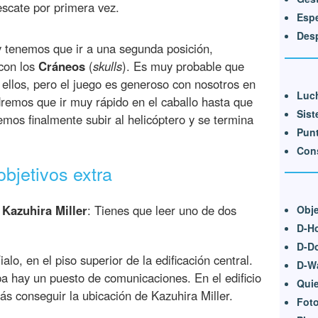
escate por primera vez.
Espe
Des
 tenemos que ir a una segunda posición,
con los
Cráneos
(
skulls
). Es muy probable que
ellos, pero el juego es generoso con nosotros en
Luch
dremos que ir muy rápido en el caballo hasta que
Sist
demos finalmente subir al helicóptero y se termina
Punt
Cons
bjetivos extra
 Kazuhira Miller
: Tienes que leer uno de dos
Obje
D-H
D-D
lo, en el piso superior de la edificación central.
D-W
a hay un puesto de comunicaciones. En el edificio
Quie
s conseguir la ubicación de Kazuhira Miller.
Foto