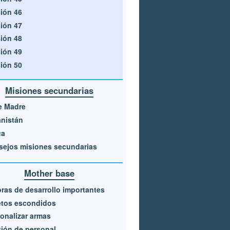
ión 46
ión 47
ión 48
ión 49
ión 50
Misiones secundarias
e Madre
nistán
ca
ejos misiones secundarias
Mother base
ras de desarrollo importantes
etos escondidos
onalizar armas
ión de personal