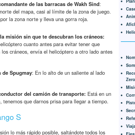
Pla
l comandante de las barracas de Wakh Sind
:
Cas
norte del mapa, casi al límite de la zona de juego.
Ani
por la zona norte y lleva una gorra roja.
Afic
Heli
la misión sin que te descubran los cráneos:
elicóptero cuanto antes para evitar tener que
 los cráneos, envía el helicóptero a otro lado antes
Nom
Somb
es de Spugmay
: En lo alto de un saliente al lado
Reco
Zer
Misi
 conductor del camión de transporte:
Está en un
Corr
o, tenemos que darnos prisa para llegar a tiempo.
Pist
Secr
ango S
Refe
Viaj
isión lo más rápido posible, saltándote todos los
Fies