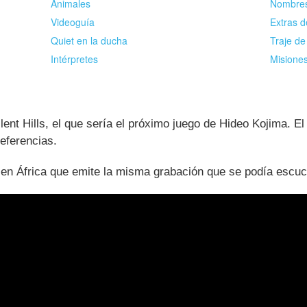
Animales
Nombres
Videoguía
Extras 
Quiet en la ducha
Traje de
Intérpretes
Misiones
lent Hills, el que sería el próximo juego de Hideo Kojima. E
eferencias.
 en África que emite la misma grabación que se podía escuc