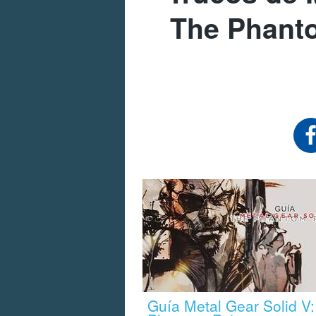
The Phant
Guía Metal Gear Solid V