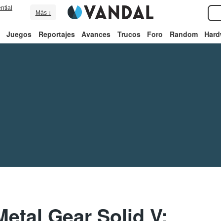
ntial
Más ↓
Juegos
Reportajes
Avances
Trucos
Foro
Random
Hard
etal Gear Solid V: