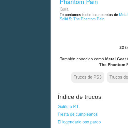
Phantom Pain
Guía
Te contamos todos los secretos de
Meta
Solid 5: The Phantom Pain
.
22 t
También conocido como
Metal Gear 
The Phantom 
Trucos de PS3
Trucos d
Índice de trucos
Guiño a P.T.
Fiesta de cumpleaños
El legendario oso pardo