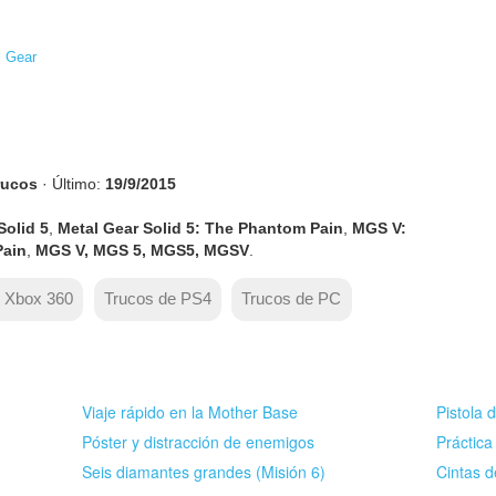
l Gear
rucos
· Último:
19/9/2015
Solid 5
,
Metal Gear Solid 5: The Phantom Pain
,
MGS V:
Pain
,
MGS V, MGS 5, MGS5, MGSV
.
e Xbox 360
Trucos de PS4
Trucos de PC
Viaje rápido en la Mother Base
Pistola 
Póster y distracción de enemigos
Práctica
Seis diamantes grandes (Misión 6)
Cintas 