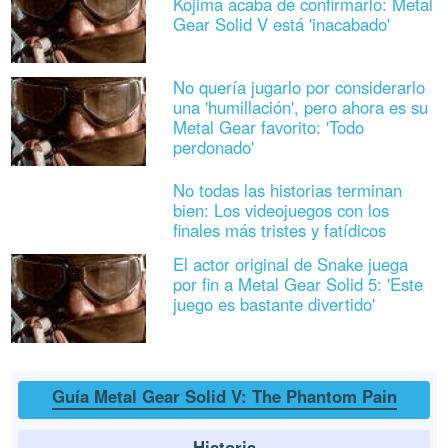
Kojima acaba de confirmarlo: Metal
Gear Solid V está 'inacabado'
No quería jugarlo por considerarlo
una 'humillación', pero ahora es su
Metal Gear favorito: 'Todo
perdonado'
No todas las historias terminan
bien: Los videojuegos con los
finales más tristes y fatídicos
El actor original de Snake juega
por fin a Metal Gear Solid 5: 'Este
juego es bastante divertido'
Guía Metal Gear Solid V: The Phantom Pain
Historia