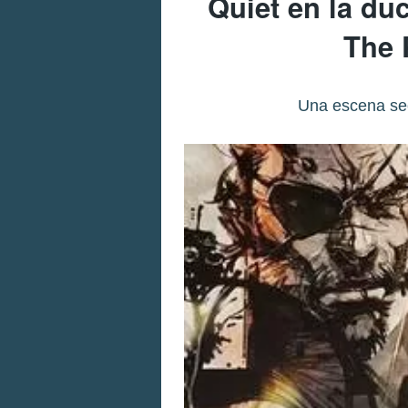
Quiet en la duc
The 
Una escena sec