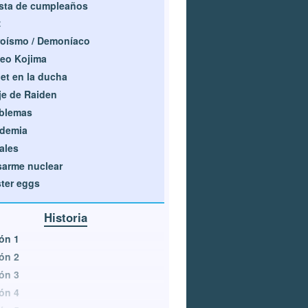
sta de cumpleaños
z
oísmo / Demoníaco
eo Kojima
et en la ducha
je de Raiden
blemas
idemia
ales
arme nuclear
ter eggs
Historia
ón 1
ón 2
ón 3
ón 4