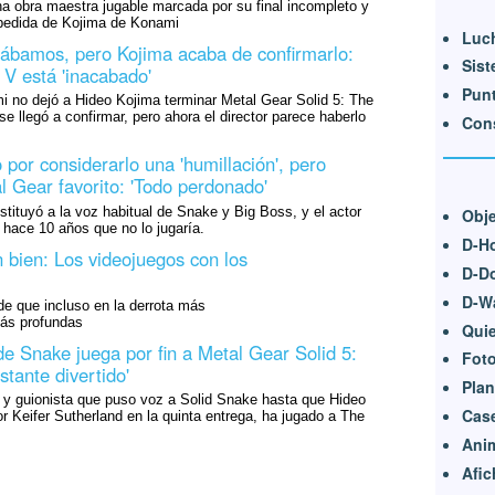
 una obra maestra jugable marcada por su final incompleto y
spedida de Kojima de Konami
Luch
ábamos, pero Kojima acaba de confirmarlo:
Sist
 V está 'inacabado'
Punt
i no dejó a Hideo Kojima terminar Metal Gear Solid 5: The
 llegó a confirmar, pero ahora el director parece haberlo
Cons
 por considerarlo una 'humillación', pero
l Gear favorito: 'Todo perdonado'
stituyó a la voz habitual de Snake y Big Boss, y el actor
Obje
hace 10 años que no lo jugaría.
D-H
n bien: Los videojuegos con los
D-D
D-W
de que incluso en la derrota más
más profundas
Quie
 de Snake juega por fin a Metal Gear Solid 5:
Foto
stante divertido'
Pla
r y guionista que puso voz a Solid Snake hasta que Hideo
Cas
or Keifer Sutherland en la quinta entrega, ha jugado a The
Ani
Afic