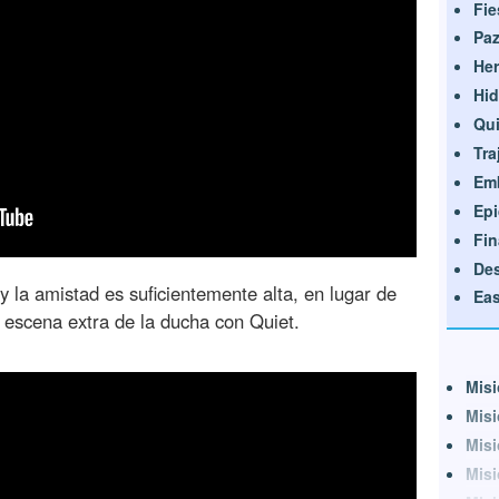
Fie
Pa
Her
Hid
Qui
Tra
Em
Ep
Fin
Des
 y la amistad es suficientemente alta, en lugar de
Eas
a escena extra de la ducha con Quiet.
Misi
Misi
Misi
Misi