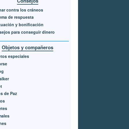
Consejos
ar contra los cráneos
ema de respuesta
uación y bonificación
ejos para conseguir dinero
Objetos y compañeros
tos especiales
orse
og
alker
t
s de Paz
nos
etes
males
hes