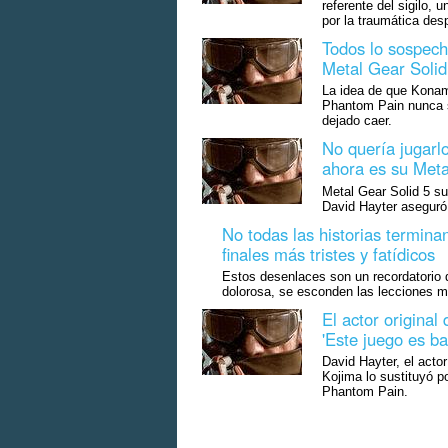
referente del sigilo,
por la traumática de
Todos lo sospech
Metal Gear Solid
La idea de que Konam
Phantom Pain nunca se
dejado caer.
No quería jugarlo
ahora es su Meta
Metal Gear Solid 5 su
David Hayter aseguró 
No todas las historias termina
finales más tristes y fatídicos
Estos desenlaces son un recordatorio 
dolorosa, se esconden las lecciones 
El actor original
'Este juego es ba
David Hayter, el acto
Kojima lo sustituyó p
Phantom Pain.