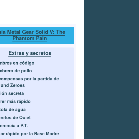
ía Metal Gear Solid V: The
Phantom Pain
Extras y secretos
mbres en código
brero de pollo
ompensas por la partida de
ound Zeroes
ión secreta
rer más rápido
tola de agua
retos de Quiet
erencia a P.T.
jar rápido por la Base Madre