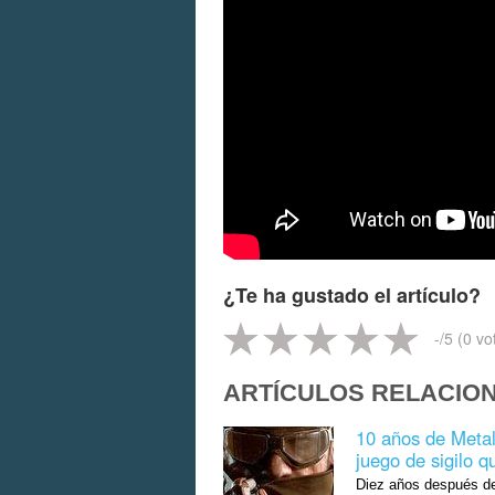
¿Te ha gustado el artículo?
-
/5 (
0
vo
ARTÍCULOS RELACIO
10 años de Metal
juego de sigilo 
Diez años después de