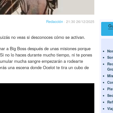
Redacción
·
21:30 26/12/2025
Gu
uizás no veas si desconoces cómo se activan.
har a Big Boss después de unas misiones porque
No
 Si no lo haces durante mucho tiempo, ni te pones
Som
acumular mucha sangre empezarán a rodearte
Rec
erás una escena donde Ocelot te tira un cubo de
Gr
Mis
Cor
Pis
Sec
Ref
Via