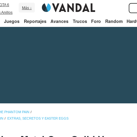
GTA 6
Más ↓
 Anillos
Juegos
Reportajes
Avances
Trucos
Foro
Random
Hard
THE PHANTOM PAIN
IN
EXTRAS, SECRETOS Y EASTER EGGS