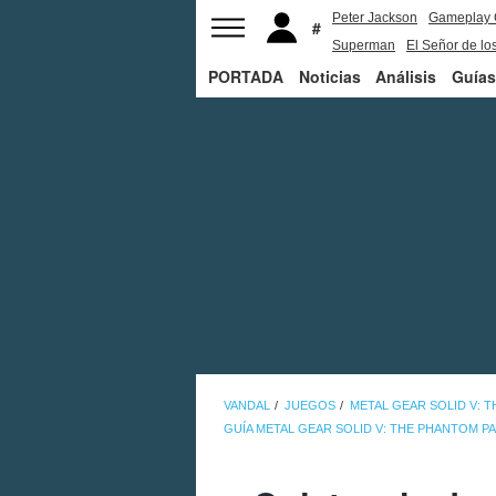
Peter Jackson
Gameplay 
Superman
El Señor de los
PORTADA
Noticias
Análisis
Guías
VANDAL
JUEGOS
METAL GEAR SOLID V: 
GUÍA METAL GEAR SOLID V: THE PHANTOM PA