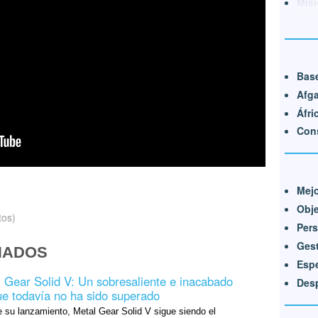
Misi
Bas
Afga
Áfri
Cons
Mejo
Obj
tos)
Pers
Gest
NADOS
Espe
 Gear Solid V: Un sobresaliente e inacabado
Des
que todavía no ha sido superado
 su lanzamiento, Metal Gear Solid V sigue siendo el