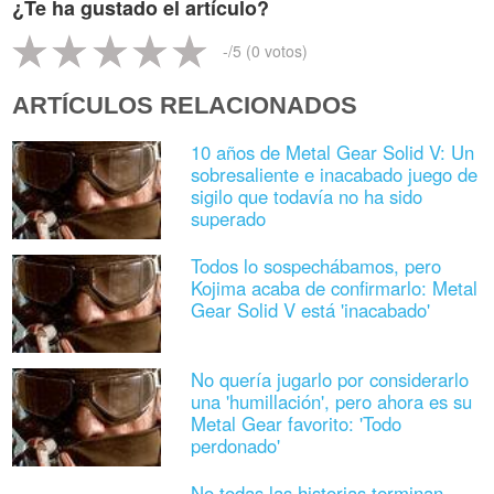
¿Te ha gustado el artículo?
-
/5 (
0
votos)
ARTÍCULOS RELACIONADOS
10 años de Metal Gear Solid V: Un
sobresaliente e inacabado juego de
sigilo que todavía no ha sido
superado
Todos lo sospechábamos, pero
Kojima acaba de confirmarlo: Metal
Gear Solid V está 'inacabado'
No quería jugarlo por considerarlo
una 'humillación', pero ahora es su
Metal Gear favorito: 'Todo
perdonado'
No todas las historias terminan