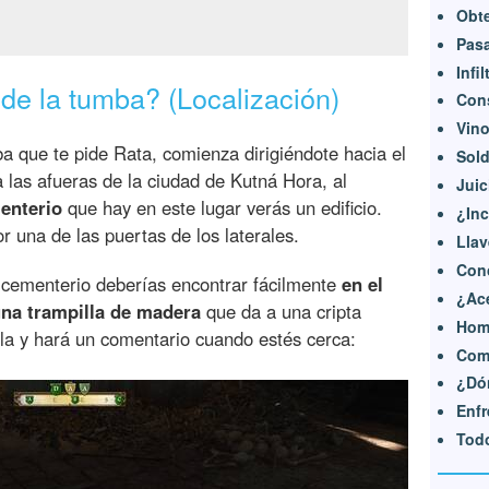
Obte
Pasa
Infi
 de la tumba? (Localización)
Cons
Vino
ba que te pide Rata, comienza dirigiéndote hacia el
Sold
 las afueras de la ciudad de Kutná Hora, al
Juic
enterio
que hay en este lugar verás un edificio.
¿Inc
r una de las puertas de los laterales.
Llav
Conc
del cementerio deberías encontrar fácilmente
en el
¿Ace
 una trampilla de madera
que da a una cripta
Homb
lla y hará un comentario cuando estés cerca:
Com
¿Dó
Enfr
Todo