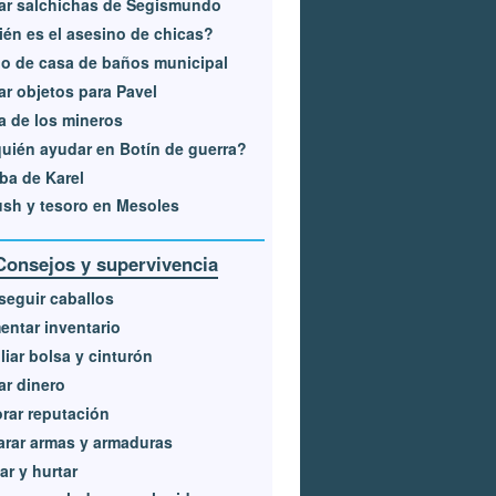
ar salchichas de Segismundo
én es el asesino de chicas?
lo de casa de baños municipal
r objetos para Pavel
a de los mineros
uién ayudar en Botín de guerra?
a de Karel
sh y tesoro en Mesoles
Consejos y supervivencia
eguir caballos
ntar inventario
iar bolsa y cinturón
r dinero
rar reputación
rar armas y armaduras
ar y hurtar