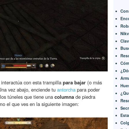
Con
Enco
Roba
Nikv
Clav
Busc
Resc
Cómo
¿Dó
Arma
 interactúa con esta trampilla
para bajar
(o más
Hue
. Una vez abajo, enciende tu
antorcha
para poder
¿Qué
los túneles que tiene una
columna
de piedra
Resc
o el que ves en la siguiente imagen:
Secr
Esta
Colg