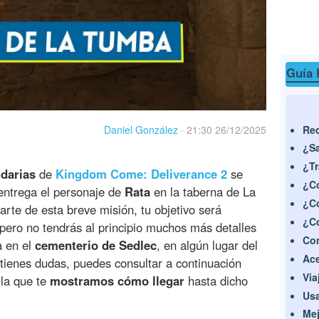
Guía 
Req
Daniel González
·
21:30 26/12/2025
¿Sa
¿Tr
darias
de
Kingdom Come: Deliverance 2
se
¿Có
entrega el personaje de
Rata
en la taberna de La
¿Có
te de esta breve misión, tu objetivo será
¿C
 pero no tendrás al principio muchos más detalles
Con
a en el
cementerio de Sedlec
, en algún lugar del
Ace
i tienes dudas, puedes consultar a continuación
Via
la que te
mostramos cómo llegar
hasta dicho
Usa
Mej