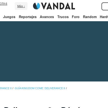
GTA 6
Más ↓
Juegos
Reportajes
Avances
Trucos
Foro
Random
Hard
RANCE II
GUÍA KINGDOM COME: DELIVERANCE II