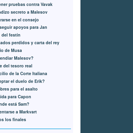
ner pruebas contra Vavak
dizo secreto a Malesov
ltrarse en el consejo
eguir apoyos para Jan
 del festín
ados perdidos y carta del rey
io de Musa
endiar Malesov?
e del tesoro real
ilio de la Corte Italiana
ptar el duelo de Erik?
res para el asalto
ida para Capon
nde está Sam?
entarse a Markvart
s los finales