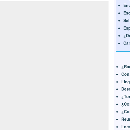
Enc
Esc
Sel
Esp
¿Dó
Car
¿Ra
Cons
Lleg
Desc
¿Tor
¿Co
¿Con
Reun
Loca