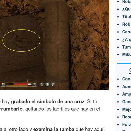
Rob
¿Qui
Títu
Roba
Cart
¿A q
Tumb
Miku
Cons
Aume
Ampl
ro hay
grabado el símbolo de una cruz
. Si te
Gana
rrumbarlo
, quitando los ladrillos que hay en el
Mejo
Repa
Forz
a al otro lado y
examina la tumba
que hay aquí.