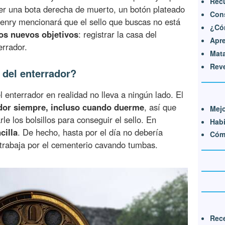
Recu
er una bota derecha de muerto, un botón plateado
Cons
 Henry mencionará que el sello que buscas no está
¿Có
os nuevos objetivos
: registrar la casa del
Apr
errador.
Mata
Reve
 del enterrador?
el enterrador en realidad no lleva a ningún lado. El
ador siempre, incluso cuando duerme
, así que
Mejo
e los bolsillos para conseguir el sello. En
Habi
cilla
. De hecho, hasta por el día no debería
Cómo
trabaja por el cementerio cavando tumbas.
Rece