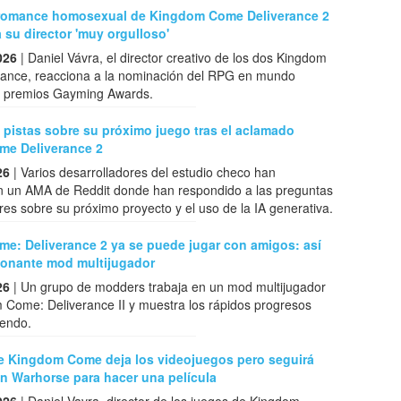
o romance homosexual de Kingdom Come Deliverance 2
a su director 'muy orgulloso'
026
| Daniel Vávra, el director creativo de los dos Kingdom
ance, reacciona a la nominación del RPG en mundo
os premios Gayming Awards.
pistas sobre su próximo juego tras el aclamado
e Deliverance 2
26
| Varios desarrolladores del estudio checo han
en un AMA de Reddit donde han respondido a las preguntas
res sobre su próximo proyecto y el uso de la IA generativa.
e: Deliverance 2 ya se puede jugar con amigos: así
sionante mod multijugador
26
| Un grupo de modders trabaja en un mod multijugador
 Come: Deliverance II y muestra los rápidos progresos
iendo.
de Kingdom Come deja los videojuegos pero seguirá
n Warhorse para hacer una película