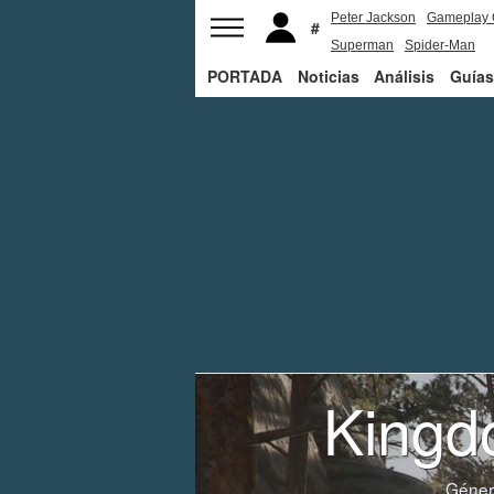
Peter Jackson
Gameplay 
Superman
Spider-Man
PORTADA
Noticias
Análisis
Guías
Kingd
Géner