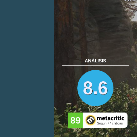
ANÁLISIS
8.6
89
Según 77 críticas