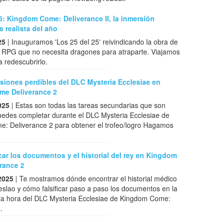
5: Kingdom Come: Deliverance II, la inmersión
 realista del año
25
| Inauguramos 'Los 25 del 25' reivindicando la obra de
 RPG que no necesita dragones para atraparte. Viajamos
a redescubrirlo.
siones perdibles del DLC Mysteria Ecclesiae en
e Deliverance 2
025
| Estas son todas las tareas secundarias que son
uedes completar durante el DLC Mysteria Ecclesiae de
: Deliverance 2 para obtener el trofeo/logro Hagamos
car los documentos y el historial del rey en Kingdom
rance 2
2025
| Te mostramos dónde encontrar el historial médico
slao y cómo falsificar paso a paso los documentos en la
 la hora del DLC Mysteria Ecclesiae de Kingdom Come:
.