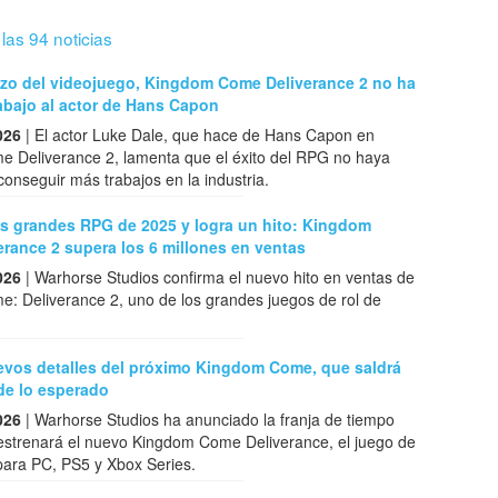
 las 94 noticias
tazo del videojuego, Kingdom Come Deliverance 2 no ha
abajo al actor de Hans Capon
026
| El actor Luke Dale, que hace de Hans Capon en
 Deliverance 2, lamenta que el éxito del RPG no haya
conseguir más trabajos en la industria.
os grandes RPG de 2025 y logra un hito: Kingdom
rance 2 supera los 6 millones en ventas
026
| Warhorse Studios confirma el nuevo hito en ventas de
: Deliverance 2, uno de los grandes juegos de rol de
vos detalles del próximo Kingdom Come, que saldrá
de lo esperado
026
| Warhorse Studios ha anunciado la franja de tiempo
 estrenará el nuevo Kingdom Come Deliverance, el juego de
para PC, PS5 y Xbox Series.