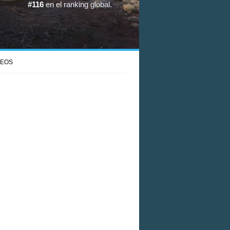
#116
en el
ranking global
.
DEOS