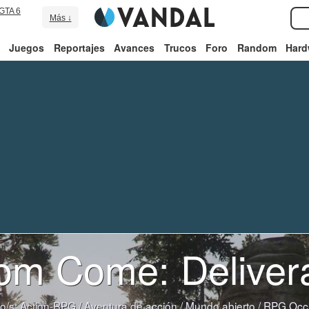
GTA 6
Más ↓
Juegos
Reportajes
Avances
Trucos
Foro
Random
Hard
om Come: Delivera
o/s:
Action-RPG
/
Aventura de acción
/
Mundo abierto
/
RPG Occi