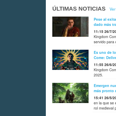
ÚLTIMAS NOTICIAS
Ver
Pese al exi
dado más tr
11:15 26/7/2
Kingdom Come
servido para 
Es uno de l
Come: Delive
11:55 26/6/2
Kingdom Come
2025.
Emergen nue
más pronto 
15:41 26/5/2
en la que se
rol medieval 