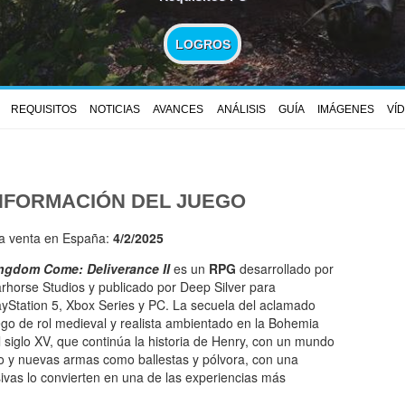
LOGROS
REQUISITOS
NOTICIAS
AVANCES
ANÁLISIS
GUÍA
IMÁGENES
VÍ
NFORMACIÓN DEL JUEGO
la venta en España:
4/2/2025
ngdom Come: Deliverance II
es un
RPG
desarrollado por
rhorse Studios y publicado por Deep Silver para
ayStation 5, Xbox Series y PC. La secuela del aclamado
ego de rol medieval y realista ambientado en la Bohemia
l siglo XV, que continúa la historia de Henry, con un mundo
 y nuevas armas como ballestas y pólvora, con una
ivas lo convierten en una de las experiencias más