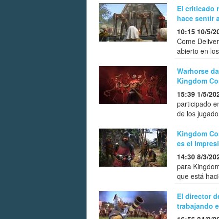
El criticad
hace sentir 
10:15 10/5/2
Come Deliver
abierto en l
Warhorse da 
Kingdom Com
15:39 1/5/20
participado 
de los jugado
Kingdom Com
es el impre
14:30 8/3/20
para Kingdom
que está hac
El director 
trabajando e