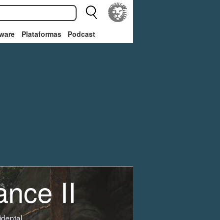
ware
Plataformas
Podcast
nce II
dental