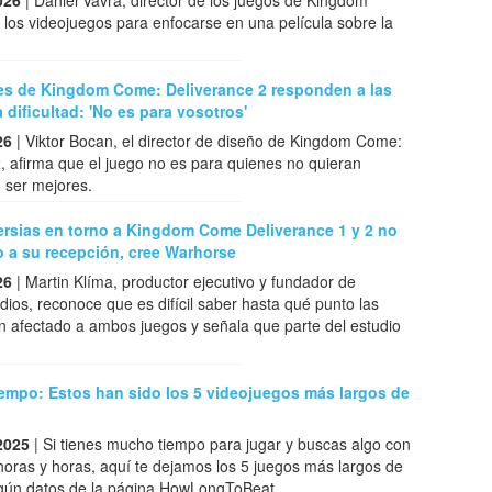
026
| Daniel Vavra, director de los juegos de Kingdom
los videojuegos para enfocarse en una película sobre la
es de Kingdom Come: Deliverance 2 responden a las
a dificultad: 'No es para vosotros'
26
| Viktor Bocan, el director de diseño de Kingdom Come:
, afirma que el juego no es para quienes no quieran
 ser mejores.
ersias en torno a Kingdom Come Deliverance 1 y 2 no
 a su recepción, cree Warhorse
26
| Martin Klíma, productor ejecutivo y fundador de
ios, reconoce que es difícil saber hasta qué punto las
n afectado a ambos juegos y señala que parte del estudio
.
iempo: Estos han sido los 5 videojuegos más largos de
2025
| Si tienes mucho tiempo para jugar y buscas algo con
 horas y horas, aquí te dejamos los 5 juegos más largos de
gún datos de la página HowLongToBeat.