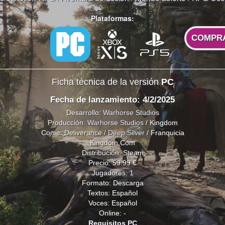
Plataformas:
COMPR
Ficha técnica de la versión
PC
Fecha de lanzamiento: 4/2/2025
Desarrollo:
Warhorse Studios
Producción:
Warhorse Studios
/ Kingdom
Come: Deliverance /
Deep Silver
/ Franquicia
Kingdom Com
Distribución: Steam
Precio: 59.99 €
Jugadores: 1
Formato: Descarga
Textos: Español
Voces: Español
Online: -
Requisitos PC