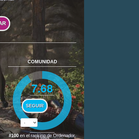
AR
COMUNIDAD
7.68
SEGUIR
#100
en el
ranking de Ordenador
.
11
votos