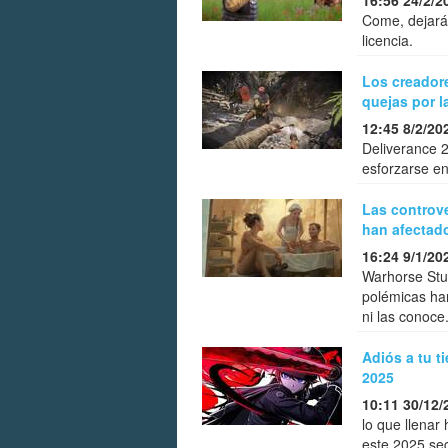
16:56 24/2/2
Come, dejará 
licencia.
Los creador
quejas por l
12:45 8/2/20
Deliverance 2
esforzarse en
Las controv
han afectado
16:24 9/1/20
Warhorse Stud
polémicas ha
ni las conoce
Adiós a tu t
2025
10:11 30/12/
lo que llenar
este 2025 se