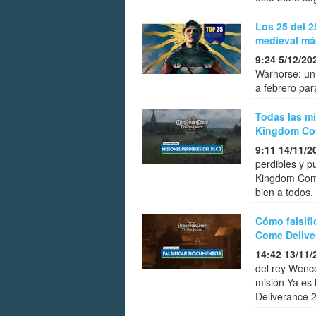
Los 25 del 2
medieval más
9:24 5/12/20
Warhorse: un
a febrero par
Todas las mi
Kingdom Com
9:11 14/11/2
perdibles y p
Kingdom Come
bien a todos.
Cómo falsifi
Come Delive
14:42 13/11/
del rey Wence
misión Ya es
Deliverance 2