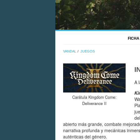
FICHA
VANDAL
JUEGOS
I
A 
Ki
Carátula Kingdom Come:
Wa
Deliverance II
Pl
ju
de
abierto más grande, combate mejorado
narrativa profunda y mecánicas inmers
auténticas del género.