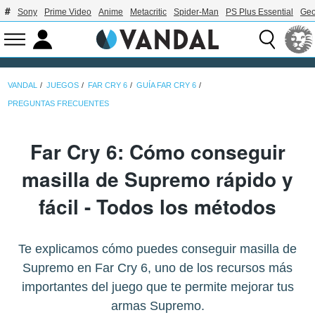
Sony
Prime Video
Anime
Metacritic
Spider-Man
PS Plus Essential
Geo
VANDAL
JUEGOS
FAR CRY 6
GUÍA FAR CRY 6
PREGUNTAS FRECUENTES
Far Cry 6: Cómo conseguir
masilla de Supremo rápido y
fácil - Todos los métodos
Te explicamos cómo puedes conseguir masilla de
Supremo en Far Cry 6, uno de los recursos más
importantes del juego que te permite mejorar tus
armas Supremo.