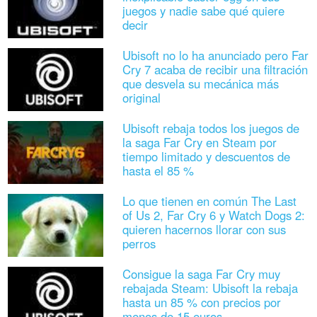
juegos y nadie sabe qué quiere
decir
Ubisoft no lo ha anunciado pero Far
Cry 7 acaba de recibir una filtración
que desvela su mecánica más
original
Ubisoft rebaja todos los juegos de
la saga Far Cry en Steam por
tiempo limitado y descuentos de
hasta el 85 %
Lo que tienen en común The Last
of Us 2, Far Cry 6 y Watch Dogs 2:
quieren hacernos llorar con sus
perros
Consigue la saga Far Cry muy
rebajada Steam: Ubisoft la rebaja
hasta un 85 % con precios por
menos de 15 euros