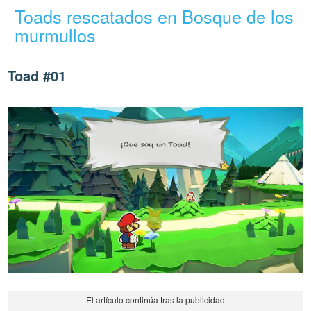
Toads rescatados en Bosque de los
murmullos
Toad #01