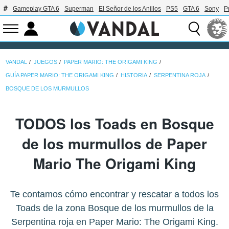
Gameplay GTA 6
Superman
El Señor de los Anillos
PS5
GTA 6
Sony
P
VANDAL
JUEGOS
PAPER MARIO: THE ORIGAMI KING
GUÍA PAPER MARIO: THE ORIGAMI KING
HISTORIA
SERPENTINA ROJA
BOSQUE DE LOS MURMULLOS
TODOS los Toads en Bosque
de los murmullos de Paper
Mario The Origami King
Te contamos cómo encontrar y rescatar a todos los
Toads de la zona Bosque de los murmullos de la
Serpentina roja en Paper Mario: The Origami King.