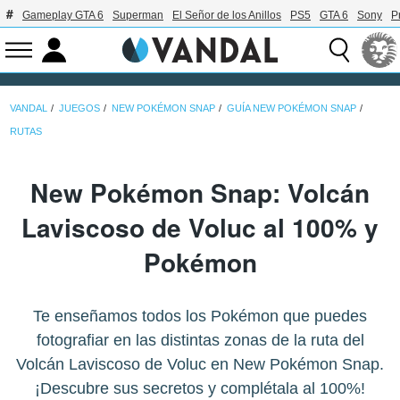
Gameplay GTA 6
Superman
El Señor de los Anillos
PS5
GTA 6
Sony
P
VANDAL
JUEGOS
NEW POKÉMON SNAP
GUÍA NEW POKÉMON SNAP
RUTAS
New Pokémon Snap: Volcán
Laviscoso de Voluc al 100% y
Pokémon
Te enseñamos todos los Pokémon que puedes
fotografiar en las distintas zonas de la ruta del
Volcán Laviscoso de Voluc en New Pokémon Snap.
¡Descubre sus secretos y complétala al 100%!