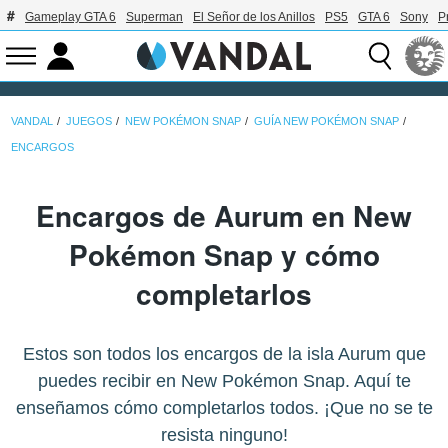
Gameplay GTA 6
Superman
El Señor de los Anillos
PS5
GTA 6
Sony
P
VANDAL
JUEGOS
NEW POKÉMON SNAP
GUÍA NEW POKÉMON SNAP
ENCARGOS
Encargos de Aurum en New
Pokémon Snap y cómo
completarlos
Estos son todos los encargos de la isla Aurum que
puedes recibir en New Pokémon Snap. Aquí te
enseñamos cómo completarlos todos. ¡Que no se te
resista ninguno!