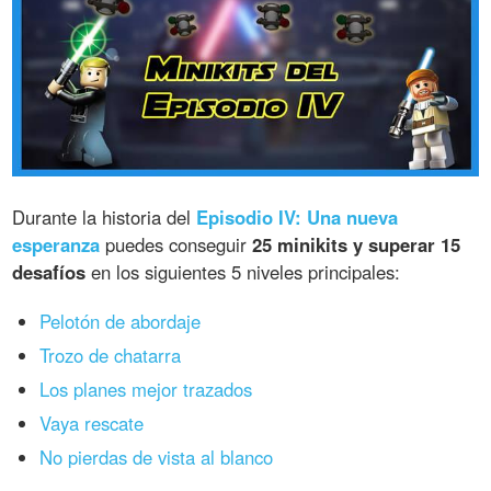
Durante la historia del
Episodio IV: Una nueva
esperanza
puedes conseguir
25 minikits y superar 15
desafíos
en los siguientes 5 niveles principales:
Pelotón de abordaje
Trozo de chatarra
Los planes mejor trazados
Vaya rescate
No pierdas de vista al blanco