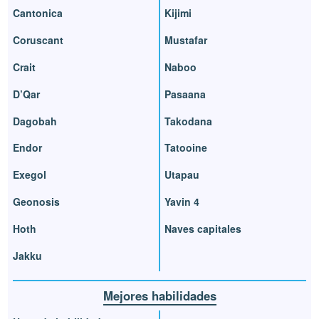
Cantonica
Kijimi
Coruscant
Mustafar
Crait
Naboo
D’Qar
Pasaana
Dagobah
Takodana
Endor
Tatooine
Exegol
Utapau
Geonosis
Yavin 4
Hoth
Naves capitales
Jakku
Mejores habilidades