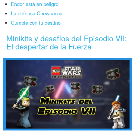
Endor está en peligro
La defensa Chewbacca
Cumple con tu destino
Minikits y desafíos del Episodio VII:
El despertar de la Fuerza