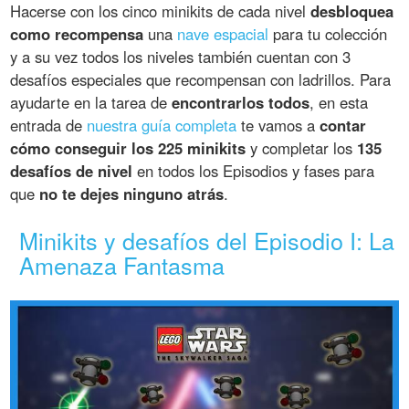
Hacerse con los cinco minikits de cada nivel
desbloquea
como recompensa
una
nave espacial
para tu colección
y a su vez todos los niveles también cuentan con 3
desafíos especiales que recompensan con ladrillos. Para
ayudarte en la tarea de
encontrarlos todos
, en esta
entrada de
nuestra guía completa
te vamos a
contar
cómo conseguir los 225 minikits
y completar los
135
desafíos de nivel
en todos los Episodios y fases para
que
no te dejes ninguno atrás
.
Minikits y desafíos del Episodio I: La
Amenaza Fantasma