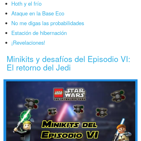
Hoth y el frío
Ataque en la Base Eco
No me digas las probabilidades
Estación de hibernación
¡Revelaciones!
Minikits y desafíos del Episodio VI:
El retorno del Jedi