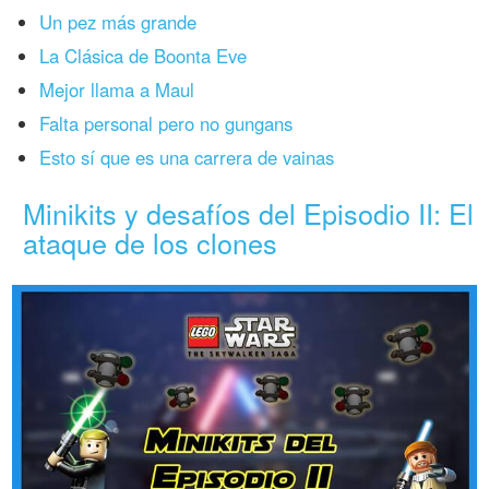
Un pez más grande
La Clásica de Boonta Eve
Mejor llama a Maul
Falta personal pero no gungans
Esto sí que es una carrera de vainas
Minikits y desafíos del Episodio II: El
ataque de los clones