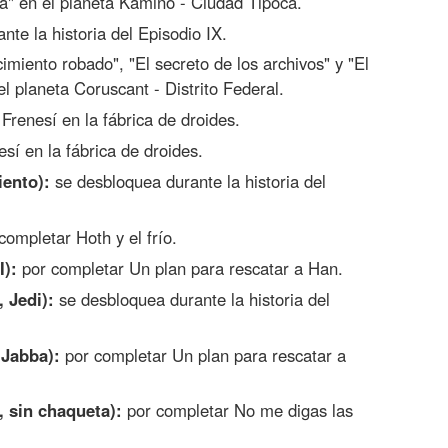
a" en el planeta Kamino - Ciudad Tipoca.
te la historia del Episodio IX.
miento robado", "El secreto de los archivos" y "El
el planeta Coruscant - Distrito Federal.
Frenesí en la fábrica de droides.
sí en la fábrica de droides.
iento):
se desbloquea durante la historia del
completar Hoth y el frío.
I):
por completar Un plan para rescatar a Han.
 Jedi):
se desbloquea durante la historia del
 Jabba):
por completar Un plan para rescatar a
 sin chaqueta):
por completar No me digas las