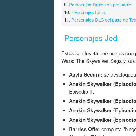
9.
Personajes Droide de protocolo
10.
Personajes Extra
11.
Personajes DLC del pase de Te
Personajes Jedi
Estos son los
45
personajes que 
Wars: The Skywalker Saga y sus
Aayla Secura:
se desbloquea
Anakin Skywalker (Episodio 
Episodio II.
Anakin Skywalker (Episodio 
Anakin Skywalker (Episodio 
Anakin Skywalker (Episodio 
Barriss Offe:
completa "Nego