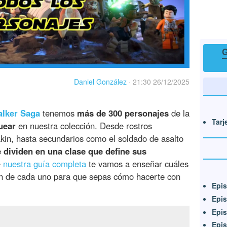
G
Daniel González
·
21:30 26/12/2025
lker Saga
tenemos
más de 300 personajes
de la
Tarj
uear
en nuestra colección. Desde rostros
kin, hasta secundarios como el soldado de asalto
e dividen en una clase que define sus
e
nuestra guía completa
te vamos a enseñar cuáles
n de cada uno para que sepas cómo hacerte con
Epis
Epis
Epis
Epis