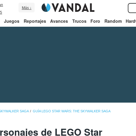
an
Más ↓
5
Juegos
Reportajes
Avances
Trucos
Foro
Random
Hard
 SKYWALKER SAGA
GUÍA LEGO STAR WARS: THE SKYWALKER SAGA
rsonajes de LEGO Star