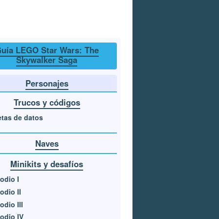
uía LEGO Star Wars: The
Skywalker Saga
Personajes
Trucos y códigos
etas de datos
Naves
Minikits y desafíos
odio I
odio II
odio III
odio IV