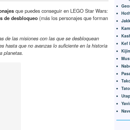
Geo
onajes
que puedes conseguir en LEGO Star Wars:
Hot
s de desbloqueo
(más los personajes que forman
Jak
Kam
Kas
s de las misiones con las que se desbloquean
Kef 
s hasta que no avanzas lo suficiente en la historia
Kiji
s planetas.
Must
Nab
Pas
Tak
Tato
Uta
Yavi
Nave