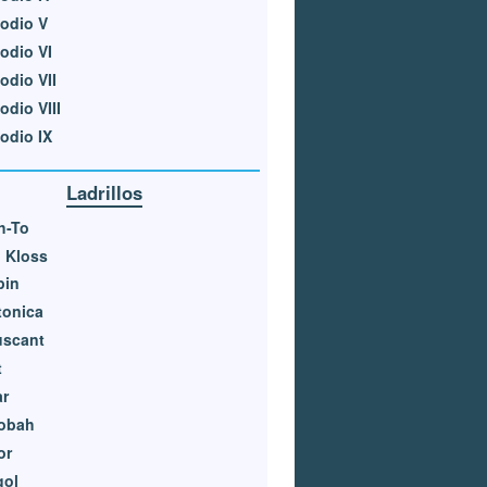
odio V
odio VI
odio VII
odio VIII
odio IX
Ladrillos
h-To
 Kloss
pin
tonica
uscant
t
ar
obah
or
gol