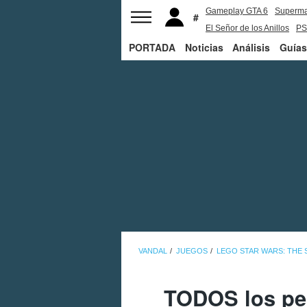
Gameplay GTA 6
Superm
El Señor de los Anillos
PS
PORTADA
Noticias
Análisis
Guías
VANDAL
JUEGOS
LEGO STAR WARS: THE
TODOS los pe