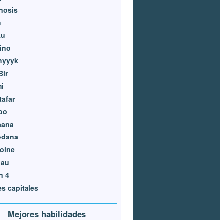
nosis
h
ku
ino
hyyyk
Bir
mi
afar
oo
aana
odana
oine
pau
n 4
s capitales
Mejores habilidades