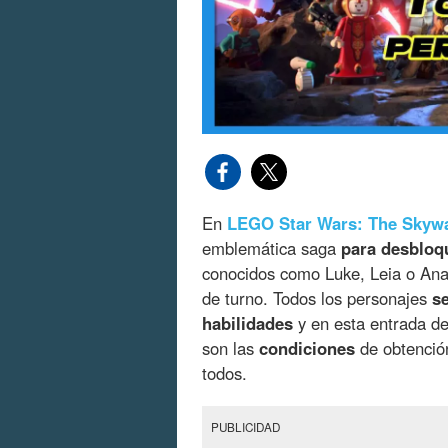
En
LEGO Star Wars: The Skywa
emblemática saga
para desbloq
conocidos como Luke, Leia o Ana
de turno. Todos los personajes
s
habilidades
y en esta entrada d
son las
condiciones
de obtenció
todos.
PUBLICIDAD