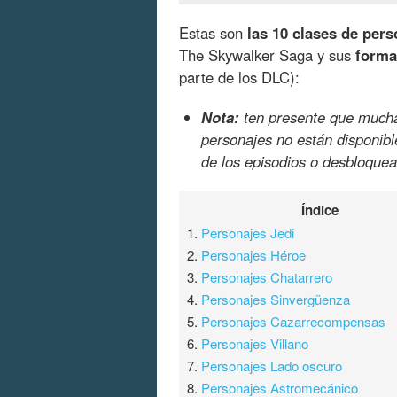
Estas son
las 10 clases de pers
The Skywalker Saga y sus
forma
parte de los DLC):
Nota:
ten presente que mucha
personajes no están disponible
de los episodios o desbloquea
Índice
1.
Personajes Jedi
2.
Personajes Héroe
3.
Personajes Chatarrero
4.
Personajes Sinvergüenza
5.
Personajes Cazarrecompensas
6.
Personajes Villano
7.
Personajes Lado oscuro
8.
Personajes Astromecánico