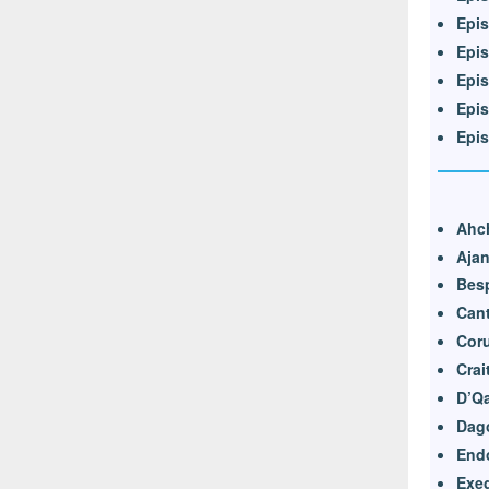
Epis
Epis
Epis
Epis
Epis
Ahc
Ajan
Bes
Can
Cor
Crai
D’Q
Dag
End
Exe