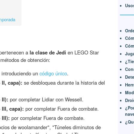
Usos
mporada
Orde
Cómo
Cómo
pertenecen a
la clase de Jedi
en LEGO Star
Juga
 métodos de obtención:
¿Tie
Cons
 introduciendo un
código único
.
Dete
II, capa):
se desbloquea durante la historia del
Herr
Modo
II):
por completar Lidiar con Wessell.
Droi
¿Por
III, capa):
por completar Fuera de combate.
nav
III):
por completar Fuera de combate.
¿Qué
cios de woolamander", "Túneles diminutos de