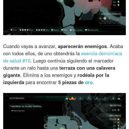
Cuando vayas a avanzar,
aparecerán enemigos
. Acaba
con todos ellos, de uno obtendrás la
esencia demoníaca
de salud #10
. Luego continúa siguiendo el marcador
durante un rato hasta una
terraza con una calavera
gigante
. Elimina a los enemigos y
rodéala por la
izquierda
para encontrar
5 piezas de
oro
.