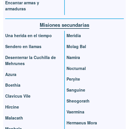
Encantar armas y
armaduras
Misiones secundarias
Una herida en el tiempo
Meridia
Sendero en llamas
Molag Bal
Desenterrar la Cuchilla de
Namira
Mehrunes
Nocturnal
Azura
Peryite
Boethia
Sanguine
Clavicus Vile
Sheogorath
Hircine
Vaermina
Malacath
Hermaeus Mora
Mephala