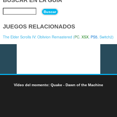
BUSCAR EN LA GUÍA
Buscar
JUEGOS RELACIONADOS
The Elder Scrolls IV: Oblivion Remastered (
PC
,
XSX
,
PS5
,
Switch2
)
Vídeo del momento: Quake - Dawn of the Machine