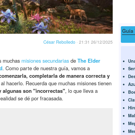
Guía 
César Rebolledo
·
21:31 26/12/2025
as muchas
misiones secundarias
de
The Elder
Una
d
. Como parte de nuestra guía, vamos a
Sen
comenzarla, completarla de manera correcta y
Des
al hacerlo. Recuerda que muchas misiones tienen
Az
y algunas son "incorrectas"
, lo que lleva a
Boe
ealidad se dé por fracasada.
Cla
Hir
Mal
Me
Mer