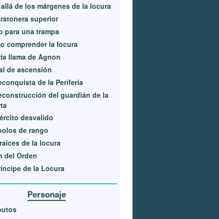
allá de los márgenes de la locura
ratonera superior
 para una trampa
 comprender la locura
ría llama de Agnon
al de ascensión
econquista de la Periferia
econstrucción del guardián de la
ta
jército desvalido
bolos de rango
raíces de la locura
in del Orden
ríncipe de la Locura
Personaje
butos