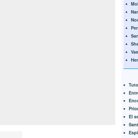
Mol
Na
Noc
Per
Sa
Sh
Vae
He
Tuto
Entr
Enco
Pri
El s
Sant
Esp