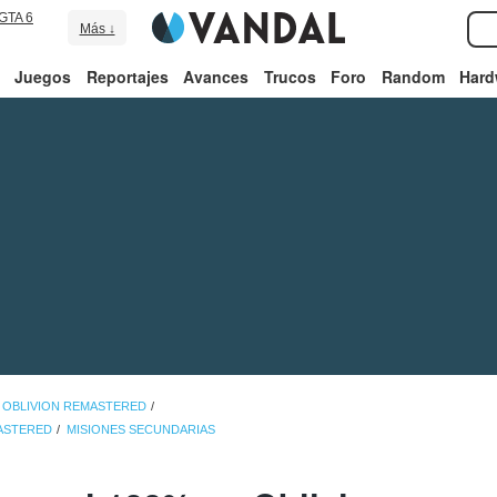
GTA 6
Más ↓
Juegos
Reportajes
Avances
Trucos
Foro
Random
Hard
: OBLIVION REMASTERED
MASTERED
MISIONES SECUNDARIAS