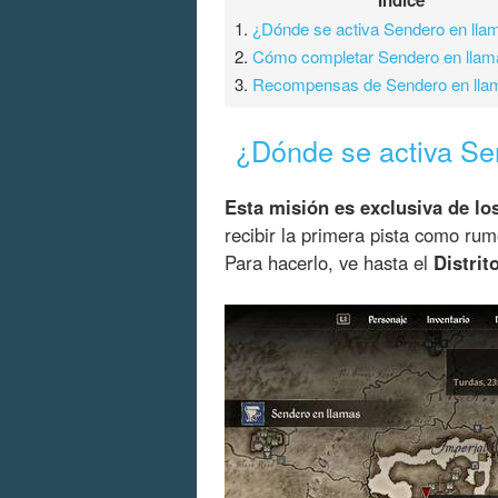
1.
¿Dónde se activa Sendero en lla
2.
Cómo completar Sendero en llam
3.
Recompensas de Sendero en lla
¿Dónde se activa Se
Esta misión es exclusiva de lo
recibir la primera pista como ru
Para hacerlo, ve hasta el
Distrit