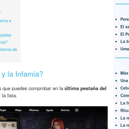
?
Pere
Fama e
El s
El P
pletar
La b
mia?
Umar
nfamia de
y la Infamia?
Más 
Una 
s que puedes comprobar en la
última pestaña del
Cebo
la lista.
Cómo
La f
Ritu
La r
La r