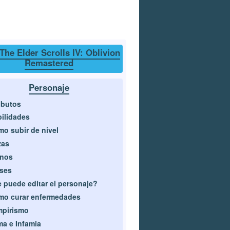
The Elder Scrolls IV: Oblivion
Remastered
Personaje
ibutos
ilidades
o subir de nivel
zas
gnos
ses
 puede editar el personaje?
mo curar enfermedades
mpirismo
a e Infamia