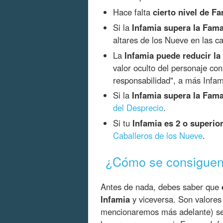
Hace falta
cierto nivel de F
Si la
Infamia supera la Fam
altares de los Nueve en las ca
La
Infamia puede reducir la
valor oculto del personaje co
responsabilidad", a más Infami
Si la
Infamia supera la Fam
del Desprecio
.
Si tu
Infamia es 2 o superio
Caballeros de los Nueve
.
¿Cómo se consiguen
Antes de nada, debes saber que
Infamia
y viceversa. Son valores
mencionaremos más adelante) se 