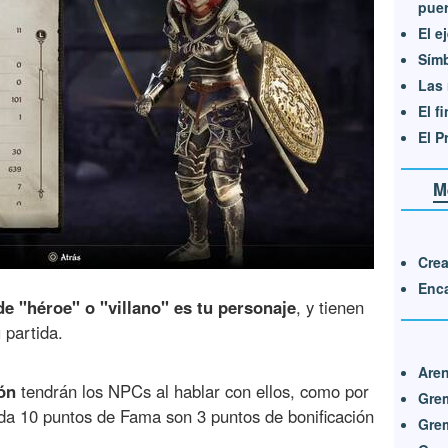
puer
El e
Sím
Las 
El f
El P
M
Crea
Enca
e "héroe" o "villano" es tu personaje
, y tienen
 partida.
Are
ón
tendrán los NPCs al hablar con ellos, como por
Gre
da 10 puntos de Fama son 3 puntos de bonificación
Grem