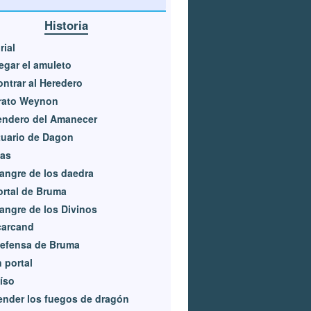
Historia
rial
egar el amuleto
ntrar al Heredero
orato Weynon
endero del Amanecer
uario de Dagon
ías
angre de los daedra
ortal de Bruma
angre de los Divinos
carcand
defensa de Bruma
 portal
íso
nder los fuegos de dragón