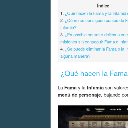
Índice
1.
¿Qué hacen la Fama y la Infamia
2.
¿Cómo se consiguen puntos de 
Infamia?
3.
¿Es posible cometer delitos o com
misiones sin conseguir Fama o Infa
4.
¿Se puede eliminar la Fama o la I
alguna manera?
¿Qué hacen la Fama 
La
Fama
y la
Infamia
son valore
menú de personaje
, bajando por 