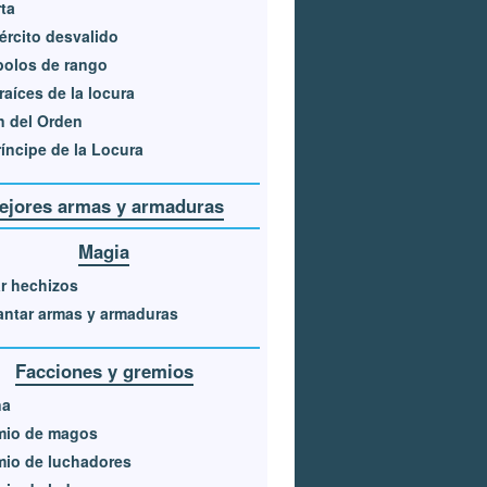
ta
jército desvalido
bolos de rango
raíces de la locura
in del Orden
ríncipe de la Locura
ejores armas y armaduras
Magia
r hechizos
ntar armas y armaduras
Facciones y gremios
na
mio de magos
io de luchadores