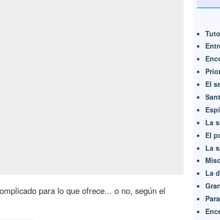
Tuto
Entr
Enco
Pri
El s
Sant
Esp
La s
El p
La s
Mis
La 
Gran
omplicado para lo que ofrece... o no, según el
Para
Ence