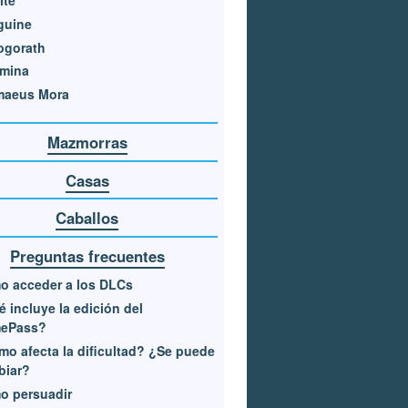
guine
ogorath
rmina
maeus Mora
Mazmorras
Casas
Caballos
Preguntas frecuentes
o acceder a los DLCs
 incluye la edición del
ePass?
o afecta la dificultad? ¿Se puede
biar?
o persuadir