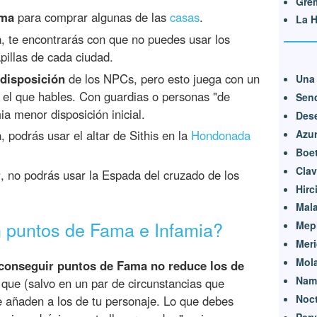
Grem
ama
para comprar algunas de las
casas
.
La 
a
, te encontrarás con que no puedes usar los
pillas de cada ciudad.
 disposición
de los NPCs, pero esto juega con un
Una 
n el que hables. Con guardias o personas "de
Send
a menor disposición inicial.
Dese
Azu
a
, podrás usar el altar de Sithis en la
Hondonada
Boet
Clav
r
, no podrás usar la Espada del cruzado de los
Hirc
Mal
 puntos de Fama e Infamia?
Mep
Meri
Mola
conseguir puntos de Fama no reduce los de
Nam
 que (salvo en un par de circunstancias que
Noct
añaden a los de tu personaje. Lo que debes
Pery