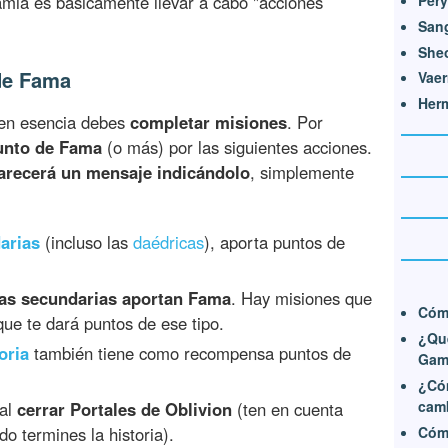
amia es básicamente llevar a cabo "acciones
San
She
de Fama
Vae
Her
 en esencia debes
completar misiones
. Por
unto de Fama
(o más) por las siguientes acciones.
arecerá un mensaje indicándolo
, simplemente
arias
(incluso las
daédricas
), aporta puntos de
las secundarias aportan Fama
. Hay misiones que
Cóm
que te dará puntos de ese tipo.
¿Qué
oria
también tiene como recompensa puntos de
Gam
¿Cóm
cam
 al
cerrar Portales de Oblivion
(ten en cuenta
Cóm
o termines la historia).