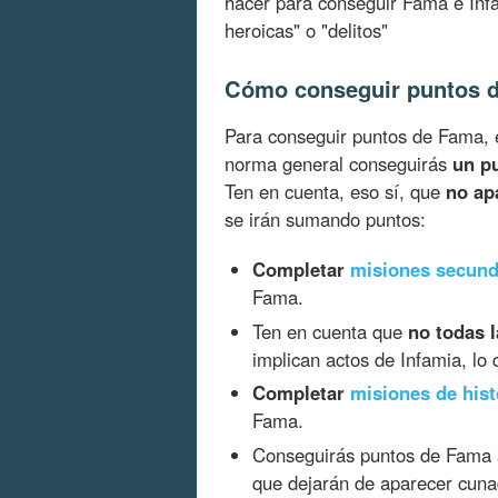
hacer para conseguir Fama e Inf
heroicas" o "delitos"
Cómo conseguir puntos 
Para conseguir puntos de Fama,
norma general conseguirás
un p
Ten en cuenta, eso sí, que
no ap
se irán sumando puntos:
Completar
misiones secund
Fama.
Ten en cuenta que
no todas 
implican actos de Infamia, lo 
Completar
misiones de hist
Fama.
Conseguirás puntos de Fama
que dejarán de aparecer cunad