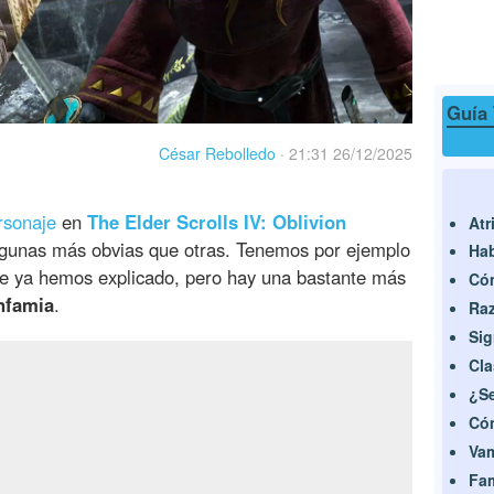
Guía 
César Rebolledo
·
21:31 26/12/2025
rsonaje
en
The Elder Scrolls IV: Oblivion
Atr
gunas más obvias que otras. Tenemos por ejemplo
Hab
 ya hemos explicado, pero hay una bastante más
Cóm
Infamia
.
Ra
Si
Cla
¿Se
Có
Va
Fam