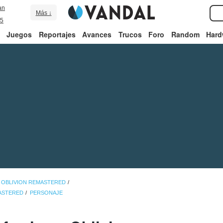
an
Más ↓
5
Juegos
Reportajes
Avances
Trucos
Foro
Random
Hard
: OBLIVION REMASTERED
MASTERED
PERSONAJE