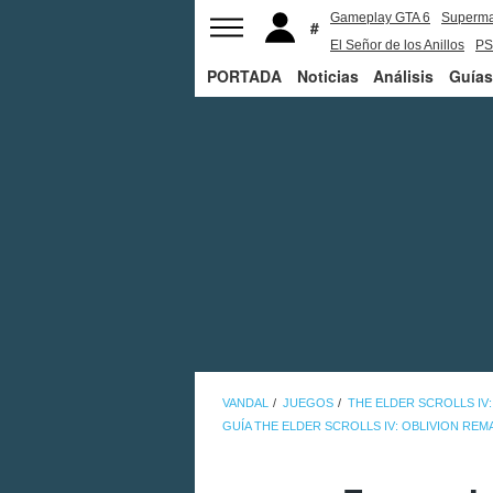
Gameplay GTA 6
Superm
El Señor de los Anillos
PS
PORTADA
Noticias
Análisis
Guías
VANDAL
JUEGOS
THE ELDER SCROLLS IV
GUÍA THE ELDER SCROLLS IV: OBLIVION RE