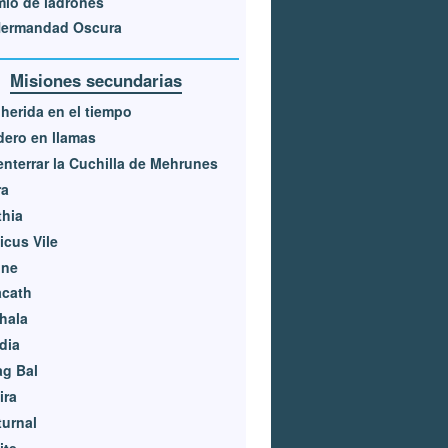
io de ladrones
Hermandad Oscura
Misiones secundarias
herida en el tiempo
ero en llamas
nterrar la Cuchilla de Mehrunes
ra
hia
icus Vile
ine
acath
hala
dia
g Bal
ira
urnal
ite