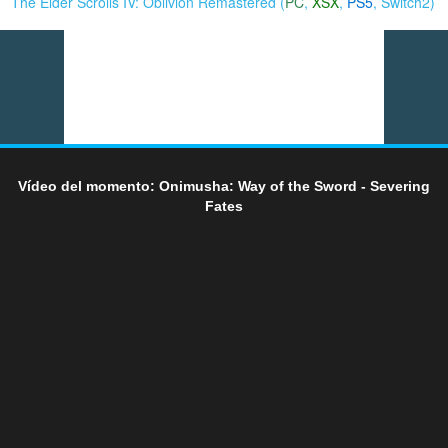
The Elder Scrolls IV: Oblivion Remastered (
PC
,
XSX
,
PS5
,
Switch2
)
Vídeo del momento: Onimusha: Way of the Sword - Severing
Fates