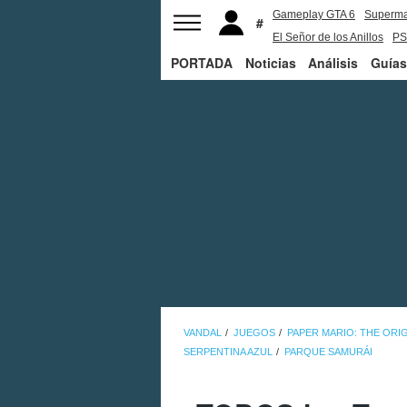
Gameplay GTA 6
Superm
El Señor de los Anillos
PS
PORTADA
Noticias
Análisis
Guías
VANDAL
JUEGOS
PAPER MARIO: THE ORI
SERPENTINA AZUL
PARQUE SAMURÁI