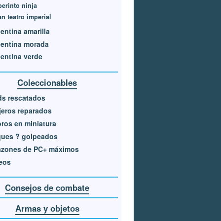
erinto ninja
n teatro imperial
entina amarilla
pentina morada
entina verde
Coleccionables
ds rescatados
eros reparados
ros en miniatura
ques ? golpeados
azones de PC+ máximos
eos
Consejos de combate
Armas y objetos