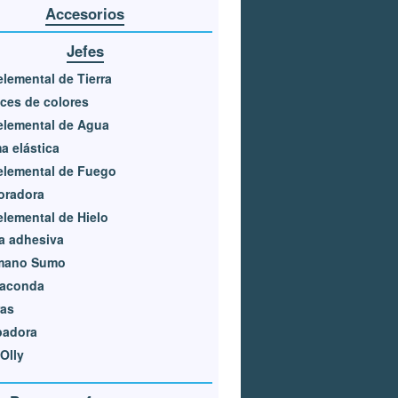
Accesorios
Jefes
lemental de Tierra
ces de colores
elemental de Agua
 elástica
elemental de Fuego
oradora
lemental de Hielo
a adhesiva
mano Sumo
aconda
ras
padora
Olly