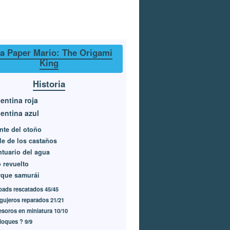
a Paper Mario: The Origami
King
Historia
entina roja
entina azul
nte del otoño
le de los castaños
ntuario del agua
 revuelto
rque samurái
oads rescatados 45/45
gujeros reparados 21/21
esoros en miniatura 10/10
loques ? 9/9