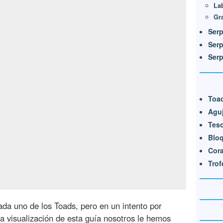
Lab
Gra
Serp
Ser
Serp
Toa
Aguj
Teso
Blo
Cor
Trof
da uno de los Toads, pero en un intento por
la visualización de esta guía nosotros le hemos