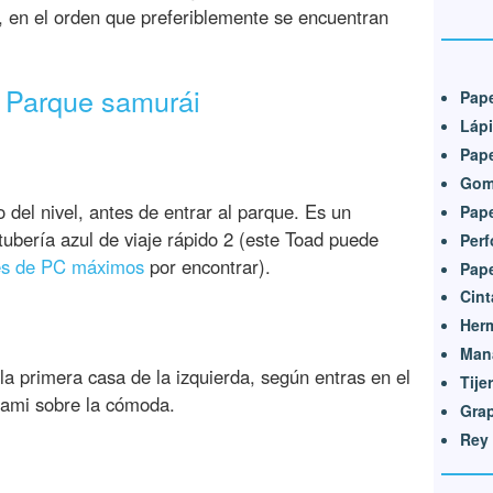
 en el orden que preferiblemente se encuentran
 Parque samurái
Pape
Lápi
Pap
Goma
o del nivel, antes de entrar al parque. Es un
Pap
tubería azul de viaje rápido 2 (este Toad puede
Perf
s de PC máximos
por encontrar).
Pape
Cint
Her
Man
la primera casa de la izquierda, según entras en el
Tije
gami sobre la cómoda.
Gra
Rey 