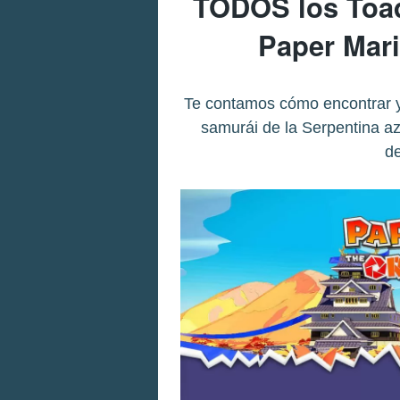
TODOS los Toad
Paper Mar
Te contamos cómo encontrar y
samurái de la Serpentina az
de