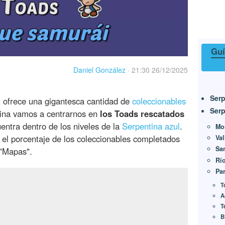
Guí
Daniel González
·
21:30 26/12/2025
Serp
g
ofrece una gigantesca cantidad de
coleccionables
Serp
gina vamos a centrarnos en
los Toads rescatados
entra dentro de los niveles de la
Serpentina azul
.
Mo
l porcentaje de los coleccionables completados
Val
Sa
 "Mapas".
Río
Pa
T
A
T
B