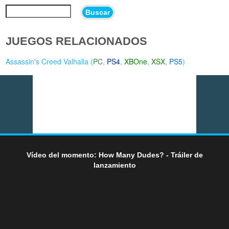
Buscar
JUEGOS RELACIONADOS
Assassin's Creed Valhalla (
PC
,
PS4
,
XBOne
,
XSX
,
PS5
)
Vídeo del momento: How Many Dudes? - Tráiler de
lanzamiento