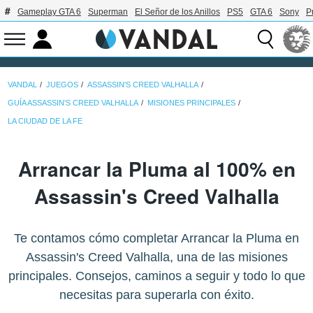
Gameplay GTA 6
Superman
El Señor de los Anillos
PS5
GTA 6
Sony
P
VANDAL
JUEGOS
ASSASSIN'S CREED VALHALLA
GUÍA ASSASSIN'S CREED VALHALLA
MISIONES PRINCIPALES
LA CIUDAD DE LA FE
Arrancar la Pluma al 100% en
Assassin's Creed Valhalla
Te contamos cómo completar Arrancar la Pluma en
Assassin's Creed Valhalla, una de las misiones
principales. Consejos, caminos a seguir y todo lo que
necesitas para superarla con éxito.