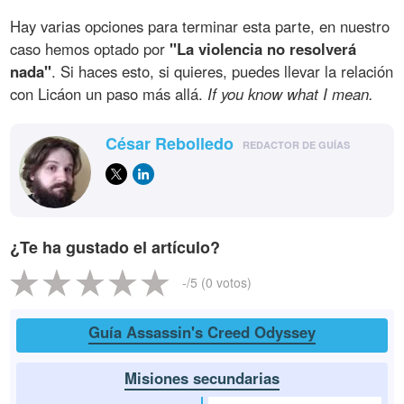
Hay varias opciones para terminar esta parte, en nuestro
caso hemos optado por
"La violencia no resolverá
nada"
. Si haces esto, si quieres, puedes llevar la relación
con Licáon un paso más allá.
If you know what I mean.
César Rebolledo
REDACTOR DE GUÍAS
¿Te ha gustado el artículo?
-
/5 (
0
votos)
Guía Assassin's Creed Odyssey
Misiones secundarias