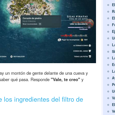
E
R
E
F
E
U
L
S
L
E
L
ay un montón de gente delante de una cueva y
A
 saber qué pasa. Responde
"Vale, te creo"
y
P
U
los ingredientes del filtro de
V
E
V