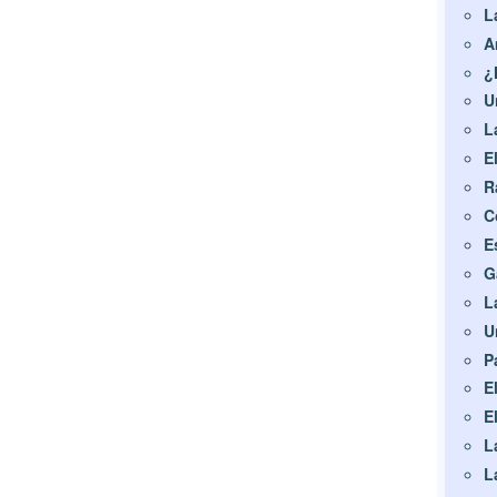
L
A
¿
U
L
E
R
C
E
G
L
U
P
E
E
L
L