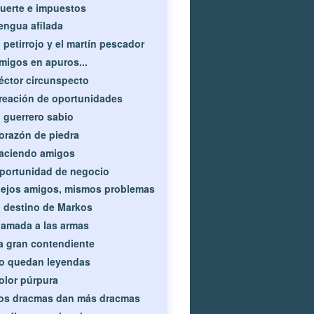
uerte e impuestos
engua afilada
l petirrojo y el martín pescador
migos en apuros...
éctor circunspecto
reación de oportunidades
l guerrero sabio
orazón de piedra
aciendo amigos
portunidad de negocio
iejos amigos, mismos problemas
l destino de Markos
lamada a las armas
a gran contendiente
o quedan leyendas
olor púrpura
os dracmas dan más dracmas