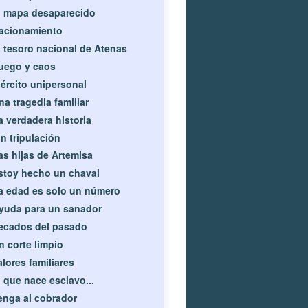
l mapa desaparecido
acionamiento
l tesoro nacional de Atenas
uego y caos
jército unipersonal
na tragedia familiar
a verdadera historia
in tripulación
as hijas de Artemisa
stoy hecho un chaval
a edad es solo un número
yuda para un sanador
ecados del pasado
n corte limpio
alores familiares
l que nace esclavo...
enga al cobrador