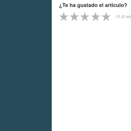
¿Te ha gustado el artículo?
-
/5 (
0
vo