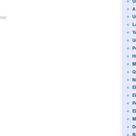
U
A
U
tos)
L
Y
U
P
H
M
Q
N
E
E
P
E
M
D
B