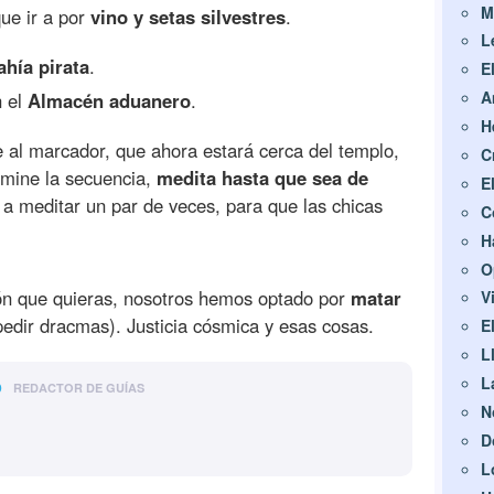
M
ue ir a por
vino y setas silvestres
.
L
ahía pirata
.
E
A
n el
Almacén aduanero
.
H
e al marcador, que ahora estará cerca del templo,
C
rmine la secuencia,
medita hasta que sea de
E
 a meditar un par de veces, para que las chicas
C
H
O
sión que quieras, nosotros hemos optado por
matar
V
pedir dracmas). Justicia cósmica y esas cosas.
E
L
o
L
REDACTOR DE GUÍAS
N
D
L