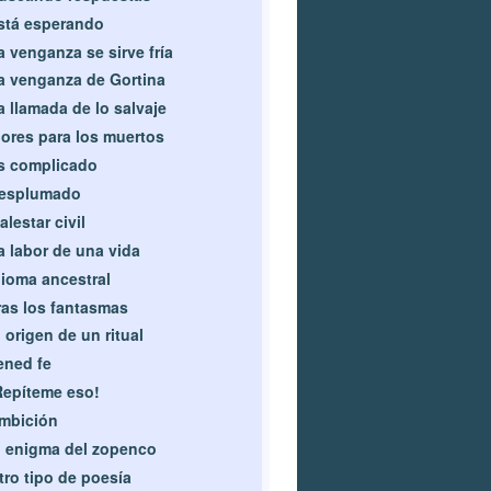
stá esperando
a venganza se sirve fría
a venganza de Gortina
a llamada de lo salvaje
lores para los muertos
s complicado
esplumado
alestar civil
a labor de una vida
dioma ancestral
ras los fantasmas
l origen de un ritual
ened fe
Repíteme eso!
mbición
l enigma del zopenco
tro tipo de poesía