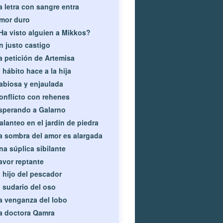
a letra con sangre entra
mor duro
Ha visto alguien a Mikkos?
n justo castigo
a petición de Artemisa
l hábito hace a la hija
abiosa y enjaulada
onflicto con rehenes
sperando a Galarno
alanteo en el jardín de piedra
a sombra del amor es alargada
na súplica sibilante
avor reptante
l hijo del pescador
l sudario del oso
a venganza del lobo
a doctora Qamra