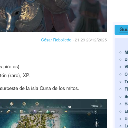
Guí
César Rebolledo
·
21:29 26/12/2025
M
D
 piratas).
V
O
ón (raro), XP.
T
 suroeste de la isla Cuna de los mitos.
F
S
H
E
U
L