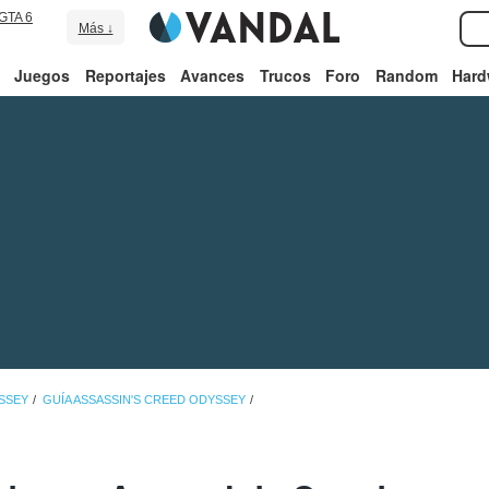
GTA 6
Más ↓
Juegos
Reportajes
Avances
Trucos
Foro
Random
Hard
SSEY
GUÍA ASSASSIN'S CREED ODYSSEY