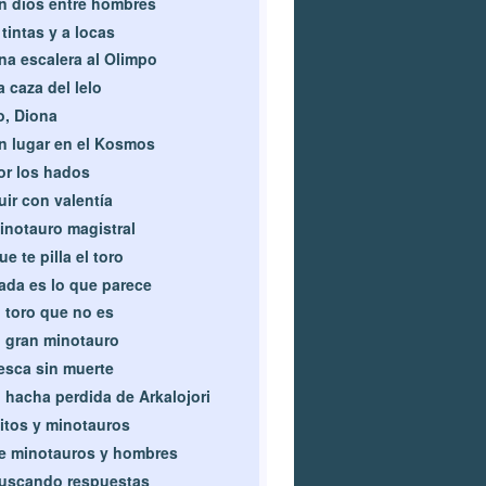
n dios entre hombres
 tintas y a locas
na escalera al Olimpo
a caza del lelo
o, Diona
n lugar en el Kosmos
or los hados
uir con valentía
inotauro magistral
ue te pilla el toro
ada es lo que parece
l toro que no es
l gran minotauro
esca sin muerte
l hacha perdida de Arkalojori
itos y minotauros
e minotauros y hombres
uscando respuestas