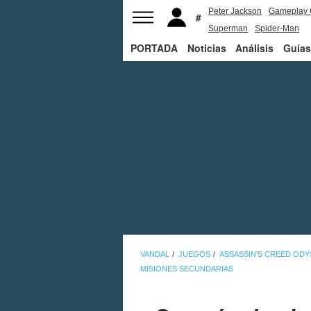
Peter Jackson
Gameplay 
Superman
Spider-Man
PORTADA
Noticias
Análisis
Guías
VANDAL
JUEGOS
ASSASSIN'S CREED ODY
MISIONES SECUNDARIAS