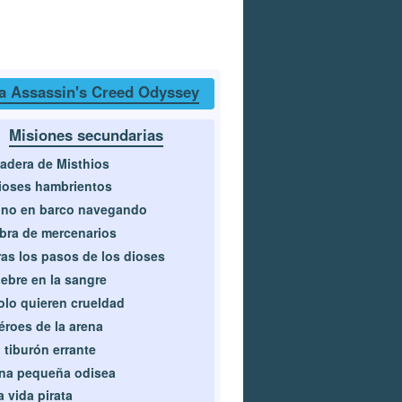
a Assassin's Creed Odyssey
Misiones secundarias
adera de Misthios
ioses hambrientos
ino en barco navegando
bra de mercenarios
ras los pasos de los dioses
iebre en la sangre
olo quieren crueldad
éroes de la arena
l tiburón errante
na pequeña odisea
a vida pirata