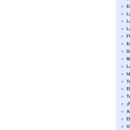
E
L
L
L
F
E
D
M
L
I
T
E
T
¡
A
E
O