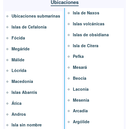
Ubicaciones
Isla de Naxos
Ubicaciones submarinas
Islas volcánicas
Islas de Cefalonia
Islas de obsidiana
Fócida
Isla de Citera
Megáride
Pefka
Málide
Mesará
Lócrida
Beocia
Macedonia
Laconia
Islas Abantis
Mesenia
Ática
Arcadia
Andros
Argólide
Isla sin nombre