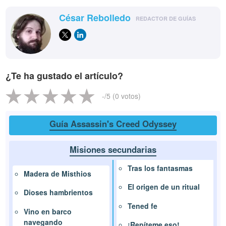
César Rebolledo
REDACTOR DE GUÍAS
¿Te ha gustado el artículo?
-
/5 (
0
votos)
Guía Assassin's Creed Odyssey
Misiones secundarias
Tras los fantasmas
Madera de Misthios
El origen de un ritual
Dioses hambrientos
Tened fe
Vino en barco
navegando
¡Repíteme eso!