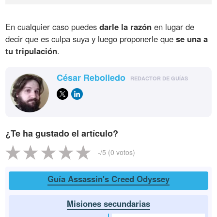
En cualquier caso puedes
darle la razón
en lugar de
decir que es culpa suya y luego proponerle que
se una a
tu tripulación
.
César Rebolledo
REDACTOR DE GUÍAS
¿Te ha gustado el artículo?
-
/5 (
0
votos)
Guía Assassin's Creed Odyssey
Misiones secundarias