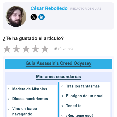
César Rebolledo
REDACTOR DE GUÍAS
¿Te ha gustado el artículo?
-
/5 (
0
votos)
Guía Assassin's Creed Odyssey
Misiones secundarias
Tras los fantasmas
Madera de Misthios
El origen de un ritual
Dioses hambrientos
Tened fe
Vino en barco
navegando
¡Repíteme eso!