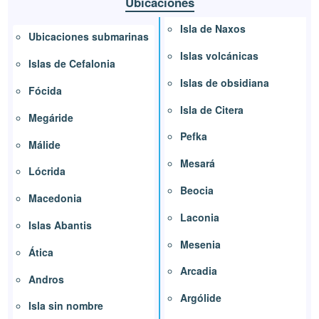
Ubicaciones
Isla de Naxos
Ubicaciones submarinas
Islas volcánicas
Islas de Cefalonia
Islas de obsidiana
Fócida
Isla de Citera
Megáride
Pefka
Málide
Mesará
Lócrida
Beocia
Macedonia
Laconia
Islas Abantis
Mesenia
Ática
Arcadia
Andros
Argólide
Isla sin nombre