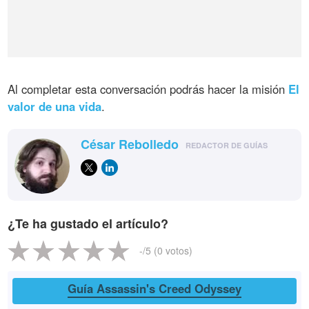
Al completar esta conversación podrás hacer la misión
El
valor de una vida
.
César Rebolledo
REDACTOR DE GUÍAS
¿Te ha gustado el artículo?
-
/5 (
0
votos)
Guía Assassin's Creed Odyssey