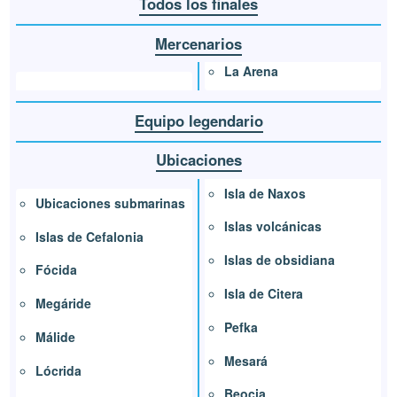
Todos los finales
Mercenarios
La Arena
Equipo legendario
Ubicaciones
Isla de Naxos
Ubicaciones submarinas
Islas volcánicas
Islas de Cefalonia
Islas de obsidiana
Fócida
Isla de Citera
Megáride
Pefka
Málide
Mesará
Lócrida
Beocia