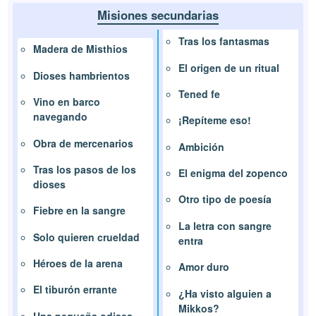
Misiones secundarias
Tras los fantasmas
Madera de Misthios
El origen de un ritual
Dioses hambrientos
Tened fe
Vino en barco
navegando
¡Repíteme eso!
Obra de mercenarios
Ambición
Tras los pasos de los
El enigma del zopenco
dioses
Otro tipo de poesía
Fiebre en la sangre
La letra con sangre
Solo quieren crueldad
entra
Héroes de la arena
Amor duro
El tiburón errante
¿Ha visto alguien a
Mikkos?
Una pequeña odisea