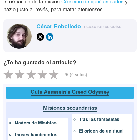
información de la misión
Creación de oportunidades
y
hazlo justo al revés, para matar atenienses.
César Rebolledo
REDACTOR DE GUÍAS
¿Te ha gustado el artículo?
-
/5 (
0
votos)
Guía Assassin's Creed Odyssey
Misiones secundarias
Tras los fantasmas
Madera de Misthios
El origen de un ritual
Dioses hambrientos