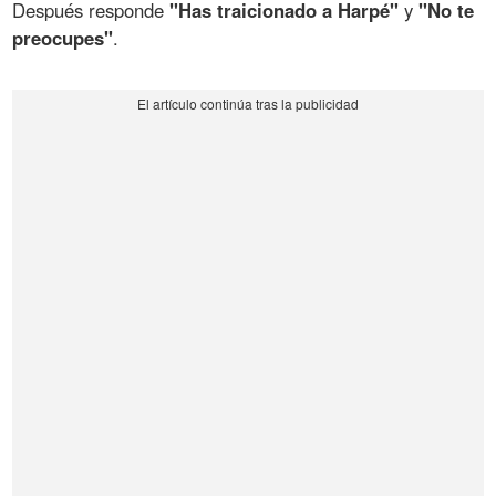
Después responde
"Has traicionado a Harpé"
y
"No te
preocupes"
.