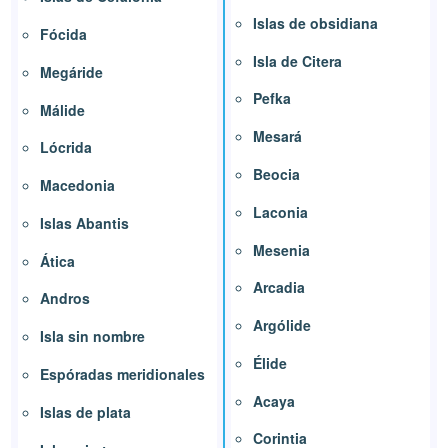
Islas de obsidiana
Fócida
Isla de Citera
Megáride
Pefka
Málide
Mesará
Lócrida
Beocia
Macedonia
Laconia
Islas Abantis
Mesenia
Ática
Arcadia
Andros
Argólide
Isla sin nombre
Élide
Espóradas meridionales
Acaya
Islas de plata
Corintia