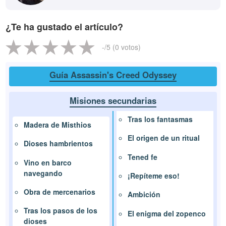
¿Te ha gustado el artículo?
-
/5 (
0
votos)
Guía Assassin's Creed Odyssey
Misiones secundarias
Tras los fantasmas
Madera de Misthios
El origen de un ritual
Dioses hambrientos
Tened fe
Vino en barco
navegando
¡Repíteme eso!
Obra de mercenarios
Ambición
Tras los pasos de los
El enigma del zopenco
dioses