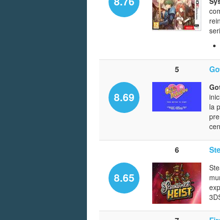
8.76
Sy
co
rei
ser
5
Go
Got
8.69
ini
la 
pre
cen
6
St
Ste
8.65
mun
exp
3DS