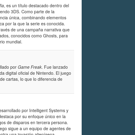
fia
, es un título destacado dentro del
ntendo 3DS. Como parte de la
iencia única, combinando elementos
ica por la que la serie es conocida.
 través de una campaña narrativa que
ldados, conocidos como Ghosts, para
rio mundial.
ollado por
Game Freak
. Fue lanzado
a digital oficial de Nintendo. El juego
e cartas, lo que lo diferencia de
esarrollado por Intelligent Systems y
destaca por su enfoque único en la
os de disparos en tercera persona.
juego sigue a un equipo de agentes de
ntra una invasión alienígena.