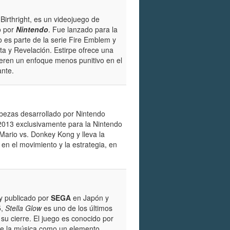
irthright, es un videojuego de
o por
Nintendo
. Fue lanzado para la
 es parte de la serie Fire Emblem y
a y Revelación. Estirpe ofrece una
ieren un enfoque menos punitivo en el
ante.
ezas desarrollado por Nintendo
2013 exclusivamente para la Nintendo
 Mario vs. Donkey Kong y lleva la
n el movimiento y la estrategia, en
y publicado por
SEGA
en Japón y
5,
Stella Glow
es uno de los últimos
su cierre. El juego es conocido por
 de la música como un elemento