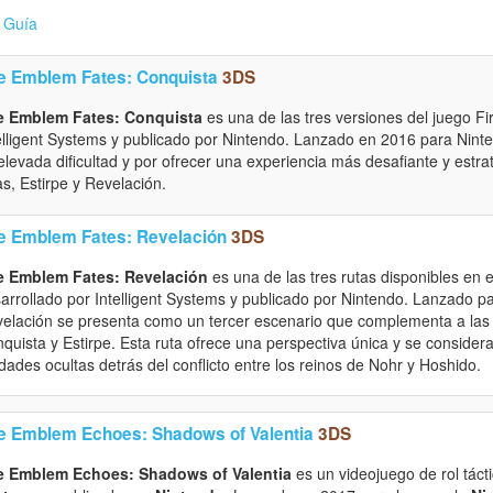
Guía
re Emblem Fates: Conquista
3DS
re Emblem Fates: Conquista
es una de las tres versiones del juego F
elligent Systems y publicado por Nintendo. Lanzado en 2016 para Nin
elevada dificultad y por ofrecer una experiencia más desafiante y estr
as, Estirpe y Revelación.
re Emblem Fates: Revelación
3DS
e Emblem Fates: Revelación
es una de las tres rutas disponibles en 
arrollado por Intelligent Systems y publicado por Nintendo. Lanzado p
elación se presenta como un tercer escenario que complementa a las o
quista y Estirpe. Esta ruta ofrece una perspectiva única y se considera 
dades ocultas detrás del conflicto entre los reinos de Nohr y Hoshido.
re Emblem Echoes: Shadows of Valentia
3DS
re Emblem Echoes: Shadows of Valentia
es un videojuego de rol táct