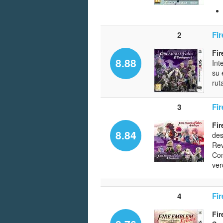
2
Fi
Fi
8.88
Int
su 
rut
3
Fi
Fir
8.84
des
Rev
Con
ver
4
Fi
Fi