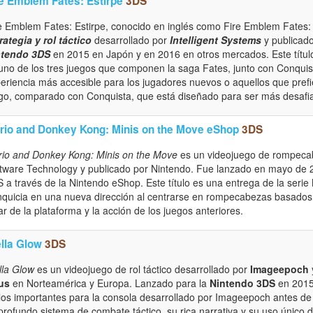
re Emblem Fates: Estirpe
3DS
e Emblem Fates: Estirpe, conocido en inglés como Fire Emblem Fates: B
rategia y rol táctico
desarrollado por
Intelligent Systems
y publicad
ntendo 3DS
en 2015 en Japón y en 2016 en otros mercados. Este título
uno de los tres juegos que componen la saga Fates, junto con Conquist
eriencia más accesible para los jugadores nuevos o aquellos que pref
go, comparado con Conquista, que está diseñado para ser más desafi
rio and Donkey Kong: Minis on the Move eShop
3DS
io and Donkey Kong: Minis on the Move
es un videojuego de rompecab
tware Technology y publicado por Nintendo. Fue lanzado en mayo de 
 a través de la Nintendo eShop. Este título es una entrega de la serie
nquicia en una nueva dirección al centrarse en rompecabezas basados e
ar de la plataforma y la acción de los juegos anteriores.
ella Glow
3DS
lla Glow
es un videojuego de rol táctico desarrollado por
Imageepoch
us
en Norteamérica y Europa. Lanzado para la
Nintendo 3DS
en 201
ulos importantes para la consola desarrollado por Imageepoch antes de 
profundo sistema de combate táctico, su rica narrativa y su uso único