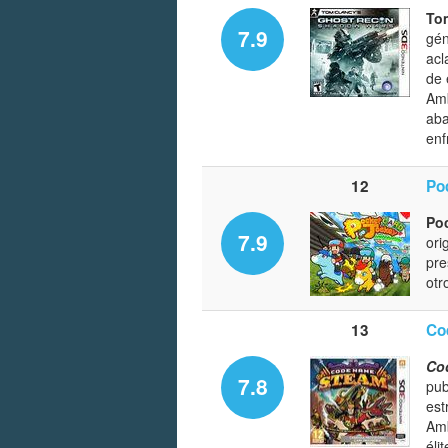
To
7.9
gén
acl
de 
Amb
aba
enf
12
Po
Po
7.9
ori
pre
otr
13
Co
Co
7.8
pub
est
Amb
éli