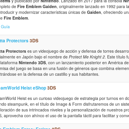
stems
y publicado por
Nintendo
. Lanzado en 2017 para la consola
Ni
mpleto de
Fire Emblem Gaiden
, originalmente lanzado en 1992 para l
ntroducir y modernizar características únicas de
Gaiden
, ofreciendo un
ie
Fire Emblem
.
Guía
tta Protectors
3DS
ta Protectors
es un videojuego de acción y defensa de torres desarro
cialmente en Japón bajo el nombre de
Protect Me Knight 2
. Este título
plataforma
Nintendo 3DS
, con un lanzamiento posterior en América del
misa del juego se basa en una fusión de géneros que combina elemento
trándose en la defensa de un castillo y sus habitantes.
eamWorld Heist eShop
3DS
amWorld Heist es un curioso videojuego de estrategia por turnos en 
do steampunk, en el título de Image & Form disfrutaremos de un sistem
loración de sus intrincados niveles y la personalización de nuestros p
, aprovecha con ahínco el uso de la pantalla táctil para facilitar y conv