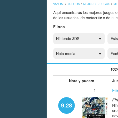
VANDAL
JUEGOS
MEJORES JUEGOS
ME
Aquí encontrarás los mejores juegos d
de los usuarios, de metacritic o de nu
Filtros
Nintendo 3DS
Estr
Nota media
Fec
TOD
Nota y puesto
Ju
1
Fi
Fi
9.28
Nin
cru
nov