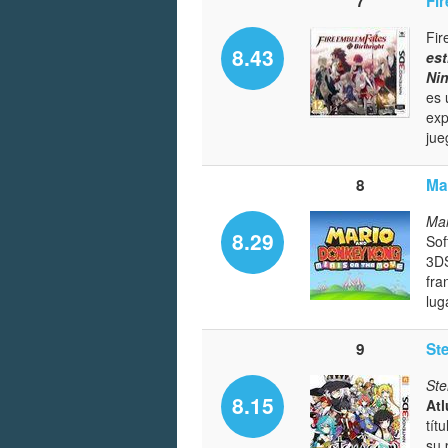
7
Fi
Fir
8.43
est
Ni
es 
exp
jue
8
Ma
Mar
8.29
Sof
3DS
fra
lug
9
St
Ste
8.15
Atl
tít
su 