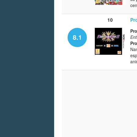
cen
10
Pr
Pro
8.1
Ent
Pro
Nam
esp
ani