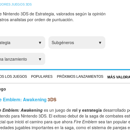
JORES JUEGOS 3DS
e Nintendo 3DS de Estrategia, valorados según la opinión
estros analistas por orden de puntuación.
ategia
Subgéneros
ha lanzamiento
OS LOS JUEGOS
POPULARES
PRÓXIMOS LANZAMIENTOS
MÁS VALOR
ego
re Emblem: Awakening
3DS
re Emblem: Awakening
es un juego de
rol y estrategia
desarrollado po
tendo para Nintendo 3DS. El exitoso debut de la saga de combates es
cial que inició el camino para que ahora
Fire Emblem
sea tan popular e
edades jugables importantes en la saga, como el sistema de parejas e