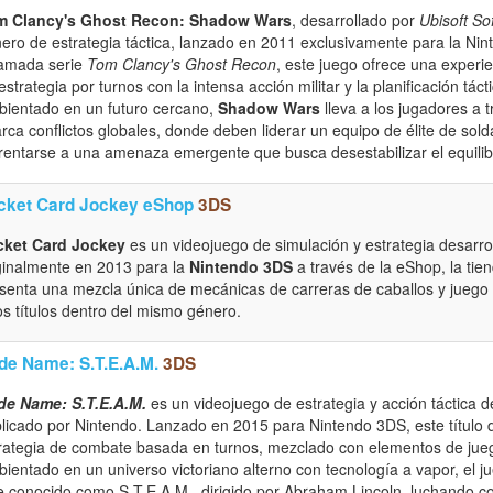
m Clancy's Ghost Recon: Shadow Wars
, desarrollado por
Ubisoft So
ero de estrategia táctica, lanzado en 2011 exclusivamente para la Ni
amada serie
Tom Clancy's Ghost Recon
, este juego ofrece una exper
estrategia por turnos con la intensa acción militar y la planificación táct
ientado en un futuro cercano,
Shadow Wars
lleva a los jugadores a
rca conflictos globales, donde deben liderar un equipo de élite de so
rentarse a una amenaza emergente que busca desestabilizar el equilib
cket Card Jockey eShop
3DS
cket Card Jockey
es un videojuego de simulación y estrategia desarr
ginalmente en 2013 para la
Nintendo 3DS
a través de la eShop, la tiend
senta una mezcla única de mecánicas de carreras de caballos y juego d
os títulos dentro del mismo género.
de Name: S.T.E.A.M.
3DS
de Name: S.T.E.A.M.
es un videojuego de estrategia y acción táctica d
licado por Nintendo. Lanzado en 2015 para Nintendo 3DS, este título 
rategia de combate basada en turnos, mezclado con elementos de jueg
ientado en un universo victoriano alterno con tecnología a vapor, el 
te conocido como S.T.E.A.M., dirigido por Abraham Lincoln, luchando co