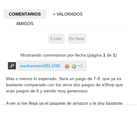
COMENTARIOS
+ VALORADOS
AMIGOS
2
com.
En foros
Mostrando comentarios por fecha (página
1
de
1
)
markomaroDELUXE
+1
Más o menos lo esperado. Será un juego de 7-8, que ya es
bastante comparado con los otros dos juegos de eShop que
eran juegos de 6 y siendo muy generosos.
A ver si me llega ya el paquete de amazon y le doy bastante
que entre tanto RPG en 3DS me apetece algo de otro estilo.
Marckt
+0