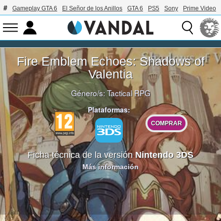
Gameplay GTA 6
El Señor de los Anillos
GTA 6
PS5
Sony
Prime Video
Fire Emblem Echoes: Shadows of
Valentia
Género/s:
Tactical RPG
Plataformas:
COMPRAR
Ficha técnica de la versión
Nintendo 3DS
Más información