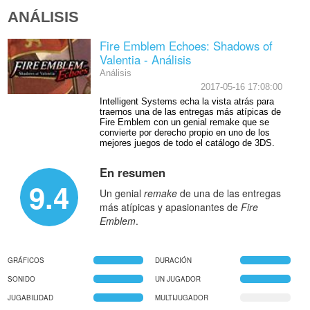
ANÁLISIS
Fire Emblem Echoes: Shadows of
Valentia - Análisis
Análisis
2017-05-16 17:08:00
Intelligent Systems echa la vista atrás para
traernos una de las entregas más atípicas de
Fire Emblem con un genial remake que se
convierte por derecho propio en uno de los
mejores juegos de todo el catálogo de 3DS.
En resumen
9.4
Un genial
remake
de una de las entregas
más atípicas y apasionantes de
Fire
Emblem
.
GRÁFICOS
DURACIÓN
SONIDO
UN JUGADOR
JUGABILIDAD
MULTIJUGADOR