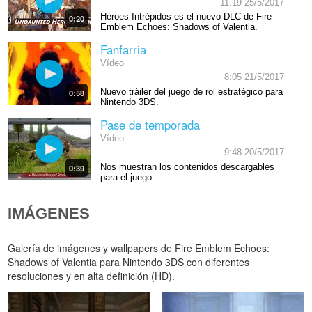
11:19 25/5/2017
Héroes Intrépidos es el nuevo DLC de Fire
0:20
Emblem Echoes: Shadows of Valentia.
Fanfarria
Vídeo
8:05 21/5/2017
Nuevo tráiler del juego de rol estratégico para
0:58
Nintendo 3DS.
Pase de temporada
Vídeo
9:48 20/5/2017
Nos muestran los contenidos descargables
0:39
para el juego.
IMÁGENES
Galería de imágenes y wallpapers de Fire Emblem Echoes:
Shadows of Valentia para Nintendo 3DS con diferentes
resoluciones y en alta definición (HD).