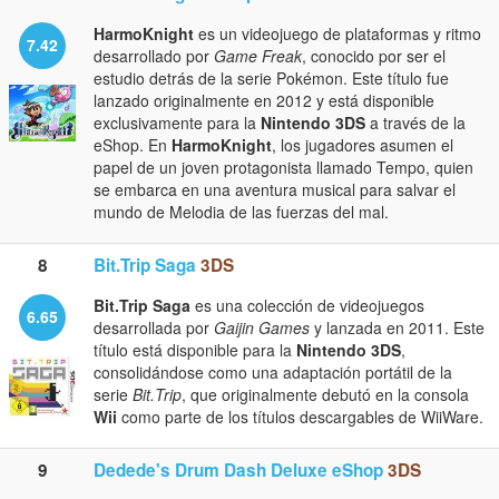
HarmoKnight
es un videojuego de plataformas y ritmo
7.42
desarrollado por
Game Freak
, conocido por ser el
estudio detrás de la serie Pokémon. Este título fue
lanzado originalmente en 2012 y está disponible
exclusivamente para la
Nintendo 3DS
a través de la
eShop. En
HarmoKnight
, los jugadores asumen el
papel de un joven protagonista llamado Tempo, quien
se embarca en una aventura musical para salvar el
mundo de Melodia de las fuerzas del mal.
8
Bit.Trip Saga
3DS
Bit.Trip Saga
es una colección de videojuegos
6.65
desarrollada por
Gaijin Games
y lanzada en 2011. Este
título está disponible para la
Nintendo 3DS
,
consolidándose como una adaptación portátil de la
serie
Bit.Trip
, que originalmente debutó en la consola
Wii
como parte de los títulos descargables de WiiWare.
9
Dedede's Drum Dash Deluxe eShop
3DS