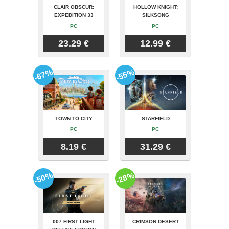
CLAIR OBSCUR:
HOLLOW KNIGHT:
EXPEDITION 33
SILKSONG
PC
PC
23.29 €
12.99 €
-67%
-55%
TOWN TO CITY
STARFIELD
PC
PC
8.19 €
31.29 €
-50%
-28%
007 FIRST LIGHT
CRIMSON DESERT