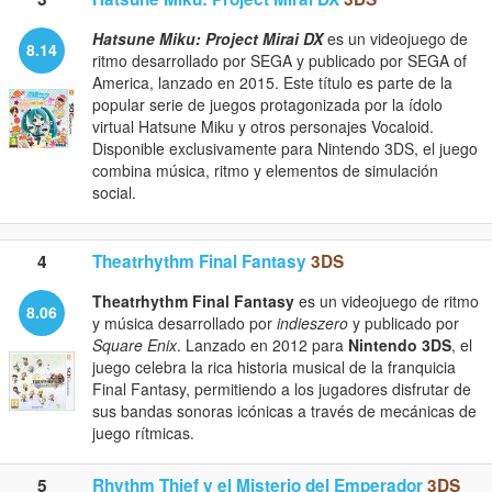
Hatsune Miku: Project Mirai DX
es un videojuego de
8.14
ritmo desarrollado por SEGA y publicado por SEGA of
America, lanzado en 2015. Este título es parte de la
popular serie de juegos protagonizada por la ídolo
virtual Hatsune Miku y otros personajes Vocaloid.
Disponible exclusivamente para Nintendo 3DS, el juego
combina música, ritmo y elementos de simulación
social.
4
Theatrhythm Final Fantasy
3DS
Theatrhythm Final Fantasy
es un videojuego de ritmo
8.06
y música desarrollado por
indieszero
y publicado por
Square Enix
. Lanzado en 2012 para
Nintendo 3DS
, el
juego celebra la rica historia musical de la franquicia
Final Fantasy, permitiendo a los jugadores disfrutar de
sus bandas sonoras icónicas a través de mecánicas de
juego rítmicas.
5
Rhythm Thief y el Misterio del Emperador
3DS