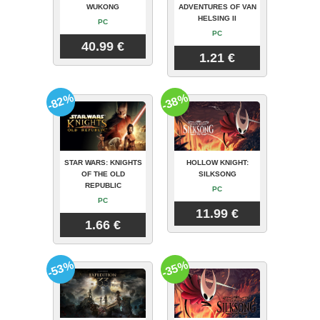
WUKONG
ADVENTURES OF VAN
HELSING II
PC
PC
40.99 €
1.21 €
-82%
-38%
STAR WARS: KNIGHTS
HOLLOW KNIGHT:
OF THE OLD
SILKSONG
REPUBLIC
PC
PC
11.99 €
1.66 €
-53%
-35%