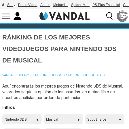
Sony
Prime Video
Anime
Metacritic
Spider-Man
PS Plus Essential
Geo
RÁNKING DE LOS MEJORES
VIDEOJUEGOS PARA NINTENDO 3DS
DE MUSICAL
VANDAL
JUEGOS
MEJORES JUEGOS
MEJORES JUEGOS 3DS
Aquí encontrarás los mejores juegos de Nintendo 3DS de Musical,
valorados según la opinión de los usuarios, de metacritic o de
nuestros analistas por orden de puntuación.
Filtros
Nintendo 3DS
Musical
Subgéneros