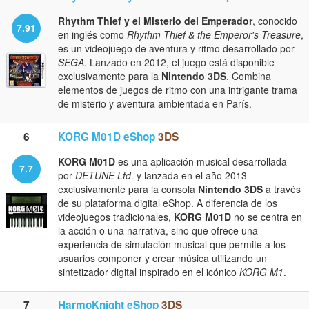
Rhythm Thief y el Misterio del Emperador
, conocido
7.91
en inglés como
Rhythm Thief & the Emperor's Treasure
,
es un videojuego de aventura y ritmo desarrollado por
SEGA
. Lanzado en 2012, el juego está disponible
exclusivamente para la
Nintendo 3DS
. Combina
elementos de juegos de ritmo con una intrigante trama
de misterio y aventura ambientada en París.
6
KORG M01D eShop
3DS
KORG M01D
es una aplicación musical desarrollada
7.7
por
DETUNE Ltd.
y lanzada en el año 2013
exclusivamente para la consola
Nintendo 3DS
a través
de su plataforma digital eShop. A diferencia de los
videojuegos tradicionales,
KORG M01D
no se centra en
la acción o una narrativa, sino que ofrece una
experiencia de simulación musical que permite a los
usuarios componer y crear música utilizando un
sintetizador digital inspirado en el icónico
KORG M1
.
7
HarmoKnight eShop
3DS