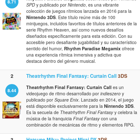
8.71
SPD
y publicado por
Nintendo
, es una vibrante
colección de juegos rítmicos lanzada en 2016 para la
Nintendo 3DS
. Este título reúne más de 100
minijuegos, incluidos favoritos de títulos anteriores de la
serie Rhythm Heaven, así como nuevos desafíos
diseñados específicamente para esta edición. Con su
accesible pero desafiante jugabilidad y su característico
sentido del humor,
Rhythm Paradise Megamix
ofrece
una experiencia rítmica inmersiva y adictiva que
destaca dentro del género musical.
2
Theatrhythm Final Fantasy: Curtain Call
3DS
Theatrhythm Final Fantasy: Curtain Call
es un
8.44
videojuego de ritmo desarrollado por
indieszero
y
publicado por
Square Enix
. Lanzado en 2014, el juego
está disponible exclusivamente para la
Nintendo 3DS
.
Es la secuela de
Theatrhythm Final Fantasy
y celebra la
música de la franquicia
Final Fantasy
con una
combinación de mecánicas de ritmo y elementos RPG.
3
Hatsune Miku: Project Mirai DX
3DS