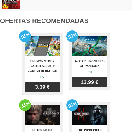
OFERTAS RECOMENDADAS
-91%
-53%
DIGIMON STORY
AVATAR: FRONTIERS
CYBER SLEUTH:
OF PANDORA
COMPLETE EDITION
PC
PC
13.99 €
3.39 €
-31%
-91%
BLACK MYTH:
THE INCREDIBLE