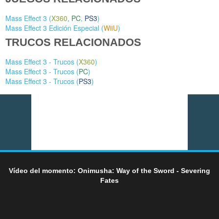
Mass Effect 3 (
X360
,
PC
,
PS3
)
Mass Effect 3 Edición Especial (
WiiU
)
TRUCOS RELACIONADOS
Mass Effect 3 - Trucos (
X360
)
Mass Effect 3 - Trucos (
PC
)
Mass Effect 3 - Trucos (
PS3
)
Vídeo del momento: Onimusha: Way of the Sword - Severing
Fates