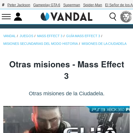
Peter Jackson
Gameplay GTA 6
Superman
Spider-Man
El Señor de los A
VANDAL
JUEGOS
MASS EFFECT 3
GUÍA MASS EFFECT 3
MISIONES SECUNDARIAS DEL MODO HISTORIA
MISIONES DE LA CIUDADELA
Otras misiones - Mass Effect
3
Otras misiones de la Ciudadela.