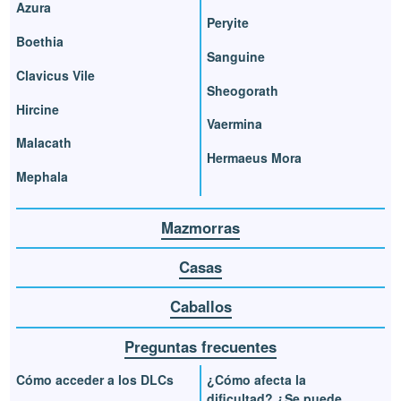
Azura
Peryite
Boethia
Sanguine
Clavicus Vile
Sheogorath
Hircine
Vaermina
Malacath
Hermaeus Mora
Mephala
Mazmorras
Casas
Caballos
Preguntas frecuentes
Cómo acceder a los DLCs
¿Cómo afecta la
dificultad? ¿Se puede