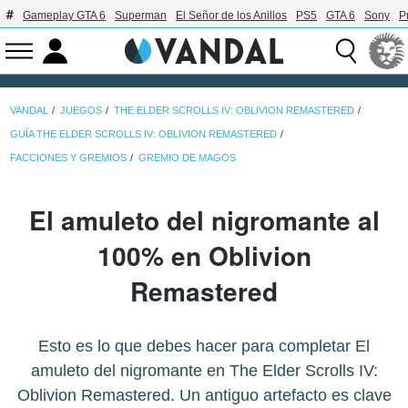
Gameplay GTA 6
Superman
El Señor de los Anillos
PS5
GTA 6
Sony
P
VANDAL
JUEGOS
THE ELDER SCROLLS IV: OBLIVION REMASTERED
GUÍA THE ELDER SCROLLS IV: OBLIVION REMASTERED
FACCIONES Y GREMIOS
GREMIO DE MAGOS
El amuleto del nigromante al
100% en Oblivion
Remastered
Esto es lo que debes hacer para completar El
amuleto del nigromante en The Elder Scrolls IV:
Oblivion Remastered. Un antiguo artefacto es clave