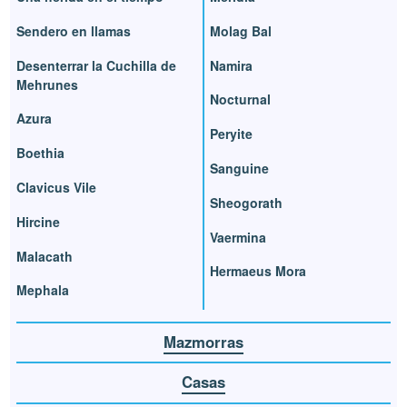
Sendero en llamas
Molag Bal
Desenterrar la Cuchilla de
Namira
Mehrunes
Nocturnal
Azura
Peryite
Boethia
Sanguine
Clavicus Vile
Sheogorath
Hircine
Vaermina
Malacath
Hermaeus Mora
Mephala
Mazmorras
Casas