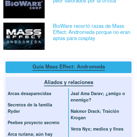
peor valorados por la crítica
BioWare recortó razas de Mass
Effect: Andromeda porque no eran
aptas para cosplay
Guía Mass Effect: Andromeda
Aliados y relaciones
Arcas desaparecidas
Jaal Ama Darav; ¿amigo o
enemigo?
Secretos de la familia
Ryder
Nakmor Drack; Traición
Krogan
Peebee proyecto secreto
Vetra Nyx; medios y fines
Arca turiana; aún hay