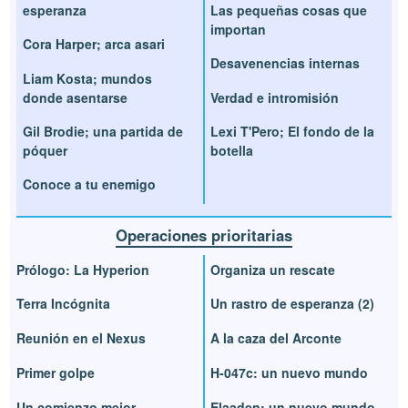
esperanza
Las pequeñas cosas que
importan
Cora Harper; arca asari
Desavenencias internas
Liam Kosta; mundos
donde asentarse
Verdad e intromisión
Gil Brodie; una partida de
Lexi T'Pero; El fondo de la
póquer
botella
Conoce a tu enemigo
Operaciones prioritarias
Prólogo: La Hyperion
Organiza un rescate
Terra Incógnita
Un rastro de esperanza (2)
Reunión en el Nexus
A la caza del Arconte
Primer golpe
H-047c: un nuevo mundo
Un comienzo mejor
Elaaden: un nuevo mundo