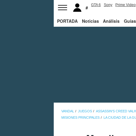
GTA 6
Sony
Prime Video
PORTADA
Noticias
Análisis
Guías
VANDAL
JUEGOS
ASSASSIN'S CREED VAL
MISIONES PRINCIPALES
LA CIUDAD DE LA 