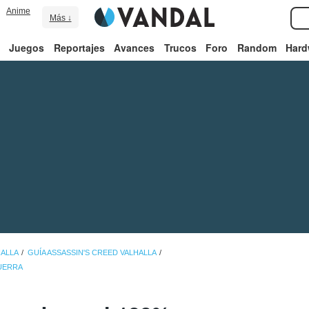
Anime
Más ↓
Juegos
Reportajes
Avances
Trucos
Foro
Random
Hard
HALLA
GUÍA ASSASSIN'S CREED VALHALLA
GUERRA