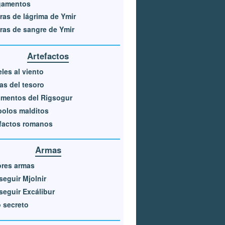
gamentos
ras de lágrima de Ymir
ras de sangre de Ymir
Artefactos
les al viento
s del tesoro
mentos del Rigsogur
olos malditos
factos romanos
Armas
ores armas
eguir Mjolnir
eguir Excálibur
 secreto