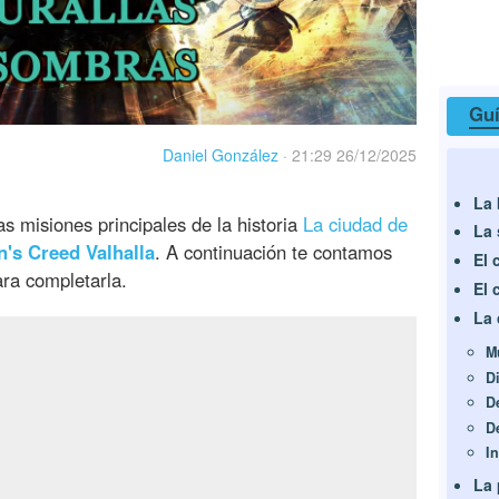
Guí
Daniel González
·
21:29 26/12/2025
La 
s misiones principales de la historia
La ciudad de
La 
n's Creed Valhalla
. A continuación te contamos
El 
ra completarla.
El 
La 
M
D
D
D
I
La 