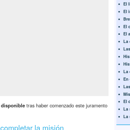
El 
El 
Bre
El 
El 
La 
Las
His
His
La 
En 
Las
Mis
El 
 disponible
tras haber comenzado este juramento
La 
La 
completar la misión