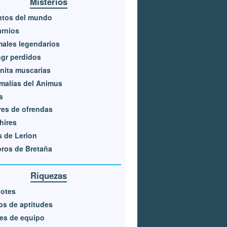
Misterios
ntos del mundo
rnios
ales legendarios
gr perdidos
nita muscarias
malías del Animus
s
res de ofrendas
hires
s de Lerion
ros de Bretaña
Riquezas
gotes
os de aptitudes
es de equipo