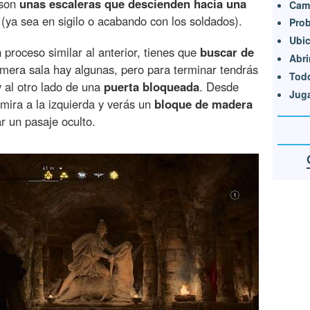
 son
unas escaleras que descienden hacia una
Camb
 (ya sea en sigilo o acabando con los soldados).
Prob
Ubic
proceso similar al anterior, tienes que
buscar de
Abri
rimera sala hay algunas, pero para terminar tendrás
Todo
y al otro lado de una
puerta bloqueada
. Desde
Juga
 mira a la izquierda y verás un
bloque de madera
r un pasaje oculto.