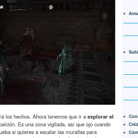
Arm
Subi
ará los hechos. Ahora tenemos que ir a
explorar el
Cons
posición. Es una zona vigilada, así que ojo cuando
Créd
ueba si quieres a escalar las murallas para
Cómo