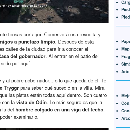
Car
Pied
Pied
ante tensas por aquí. Comenzará una revuelta y
migos a puñetazo limpio
. Después de esta
Pape
as calles de la ciudad para ir a conocer al
Mapa
Casa del gobernador
. Al entrar en el patio del
Frag
edido por aquí.
Símb
Arte
e
y al pobre gobernador... o lo que queda de él. Te
de Tryggr
para saber qué sucedió en la villa. Mira
 que las pistas están todas aquí dentro. Son cuatro
Mej
e con la
vista de Odín
. Lo más seguro es que la
Cons
a la del
hombre colgado en una viga del techo
.
Cons
 poder examinarlo.
Arco