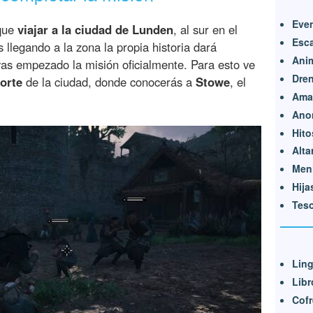
Eve
 que
viajar a la ciudad de Lunden
, al sur en el
Esca
llegando a la zona la propia historia dará
Anim
as empezado la misión oficialmente. Para esto ve
Dren
norte
de la ciudad, donde conocerás a
Stowe
, el
Ama
Ano
Hito
Alta
Men
Hija
Teso
Lin
Libr
Cofr