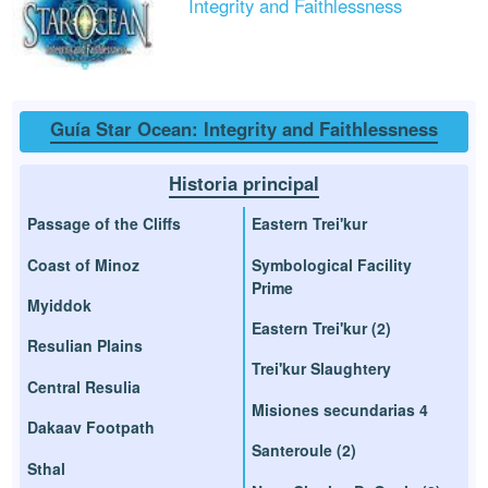
Integrity and Faithlessness
Guía Star Ocean: Integrity and Faithlessness
Historia principal
Passage of the Cliffs
Eastern Trei'kur
Coast of Minoz
Symbological Facility
Prime
Myiddok
Eastern Trei'kur (2)
Resulian Plains
Trei'kur Slaughtery
Central Resulia
Misiones secundarias 4
Dakaav Footpath
Santeroule (2)
Sthal