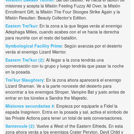
misiones y acepta la Misión Feeling Fuzzy All Over, la Misión
Enrollment Gift, la Misión The Four Stooges Strike Again y la
Misión Resulian: Beauty Collector's Edition.
Eastern Trei'kur
: En la zona a la que llegas verás al enemigo
Adephaga Milies, cuando acabes con el ve hacia la derecha
para reunirte con el resto del batallón.
Symbological Facility Prime
: Según avanzas por el desierto
verás al enemigo Lizard Warrior.
Eastern Trei'kur (2)
: Al llegar a la zona tendrás una
conversación con tu grupo y luego tendrás que pasar la noche
en la posada.
Trei'kur Slaughtery
: En la zona ahora aparecerá el enemigo
Lizard Shaman. Ve a la parte noroeste del desierto para
encontrar a los enemigos Stroper, Vampire Bat y justo antes de
entrar en los túneles a Sandra the Majestic.
Misiones secundarias 4
: Empieza por equiparle a Fidel la
espada Insignivon. Entra en la posada y sal, activa el símbolo de
las Private Actions para tener un total de seis conversaciones.
Santeroule (2)
: Vuelve a West of the Eastern Eihieds. En esta
zona ahora verás a los enemigos Crater Peryton, Devil Child y