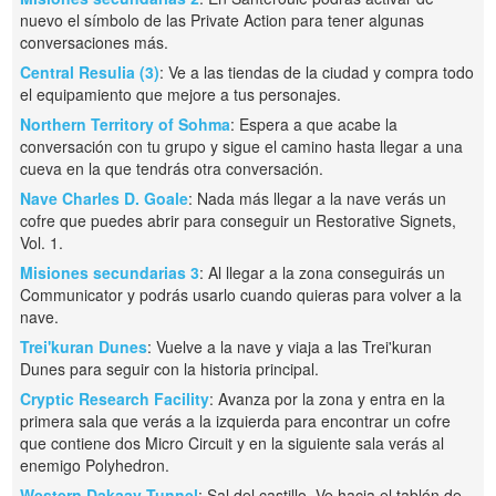
nuevo el símbolo de las Private Action para tener algunas
conversaciones más.
Central Resulia (3)
: Ve a las tiendas de la ciudad y compra todo
el equipamiento que mejore a tus personajes.
Northern Territory of Sohma
: Espera a que acabe la
conversación con tu grupo y sigue el camino hasta llegar a una
cueva en la que tendrás otra conversación.
Nave Charles D. Goale
: Nada más llegar a la nave verás un
cofre que puedes abrir para conseguir un Restorative Signets,
Vol. 1.
Misiones secundarias 3
: Al llegar a la zona conseguirás un
Communicator y podrás usarlo cuando quieras para volver a la
nave.
Trei'kuran Dunes
: Vuelve a la nave y viaja a las Trei'kuran
Dunes para seguir con la historia principal.
Cryptic Research Facility
: Avanza por la zona y entra en la
primera sala que verás a la izquierda para encontrar un cofre
que contiene dos Micro Circuit y en la siguiente sala verás al
enemigo Polyhedron.
Western Dakaav Tunnel
: Sal del castillo. Ve hacia el tablón de