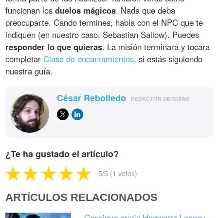
funcionan los
duelos mágicos
. Nada que deba
preocuparte. Cando termines, habla con el NPC que te
indiquen (en nuestro caso, Sebastian Sallow). Puedes
responder lo que quieras
. La misión terminará y tocará
completar
Clase de encantamientos
, si estás siguiendo
nuestra guía.
César Rebolledo
REDACTOR DE GUÍAS
¿Te ha gustado el artículo?
5
/5 (
1
votos)
ARTÍCULOS RELACIONADOS
Consigue gratis Hogwarts Legacy