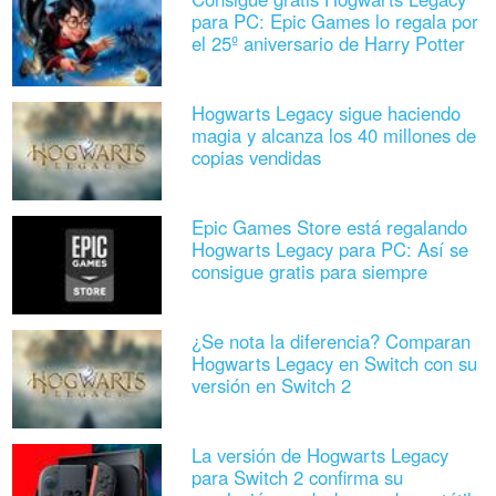
para PC: Epic Games lo regala por
el 25º aniversario de Harry Potter
Hogwarts Legacy sigue haciendo
magia y alcanza los 40 millones de
copias vendidas
Epic Games Store está regalando
Hogwarts Legacy para PC: Así se
consigue gratis para siempre
¿Se nota la diferencia? Comparan
Hogwarts Legacy en Switch con su
versión en Switch 2
La versión de Hogwarts Legacy
para Switch 2 confirma su