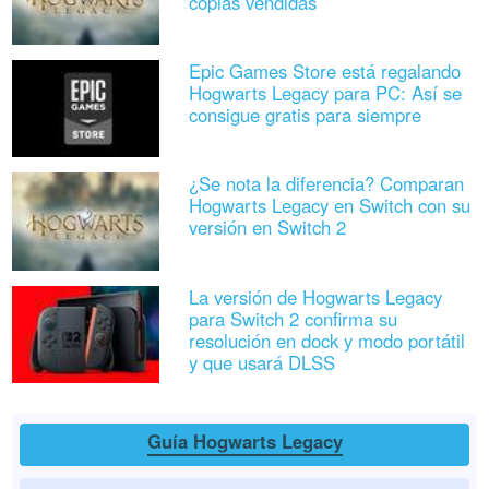
copias vendidas
Epic Games Store está regalando
Hogwarts Legacy para PC: Así se
consigue gratis para siempre
¿Se nota la diferencia? Comparan
Hogwarts Legacy en Switch con su
versión en Switch 2
La versión de Hogwarts Legacy
para Switch 2 confirma su
resolución en dock y modo portátil
y que usará DLSS
Guía Hogwarts Legacy