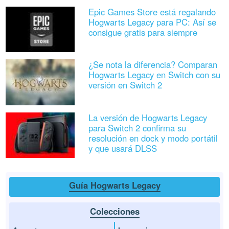
Epic Games Store está regalando
Hogwarts Legacy para PC: Así se
consigue gratis para siempre
¿Se nota la diferencia? Comparan
Hogwarts Legacy en Switch con su
versión en Switch 2
La versión de Hogwarts Legacy
para Switch 2 confirma su
resolución en dock y modo portátil
y que usará DLSS
Guía Hogwarts Legacy
Colecciones