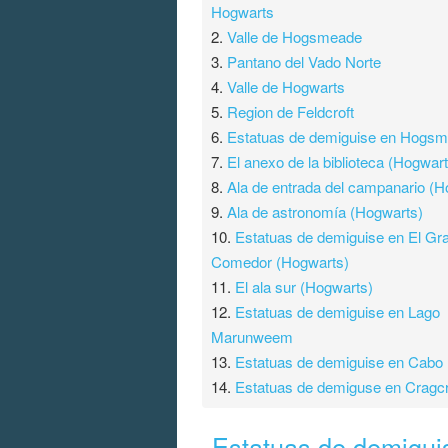
Hogwarts
2.
Valle de Hogsmeade
3.
Pantano del Vado Norte
4.
Valle de Hogwarts
5.
Region de Feldcroft
6.
Estatuas de demiguise en Hogs
7.
El anexo de la biblioteca (Hogwar
8.
Ala de entrada del campanario (H
9.
Ala de astronomía (Hogwarts)
10.
Estatuas de demiguise en El Gr
Comedor (Hogwarts)
11.
El ala sur (Hogwarts)
12.
Estatuas de demiguise en Lago
Marunweem
13.
Estatuas de demiguise en Cabo
14.
Estatuas de demiguse en Cragcr
Estatuas de demigui