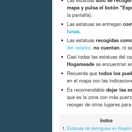
mapa y pulsa el botón "Esp
la pantalla).
Las estatuas se entregan
com
lunas
.
Las estatuas
recogidas como 
del celador
,
no cuentan
, ni 
Casi todas las estatuas del c
Hogsmeade
se encuentran 
Recuerda que
todos los pueb
en el mapa con las indicacio
Es recomendable
dejar las e
que es la zona con más puertas
recoger de otros lugares para
Índice
1.
Estatuas de demiguise en Región