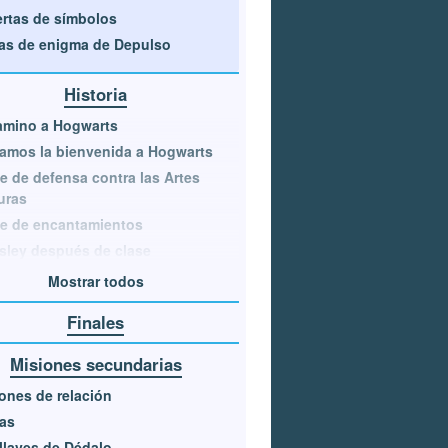
rtas de símbolos
as de enigma de Depulso
Historia
amino a Hogwarts
amos la bienvenida a Hogwarts
e de defensa contra las Artes
uras
e de encantamientos
ley después de clase
Mostrar todos
Finales
Misiones secundarias
ones de relación
as
llaves de Dédalo