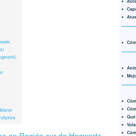
Acce
Capa
Atu
meade
Cóm
ts)
ogwarts)
Ani
an
Mejo
Cóm
Cómo
 Manor
Qué 
oftshire
Vola
Cómo
se en Región sur de Hogwarts