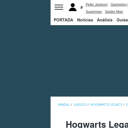
Peter Jackson
Gameplay 
Superman
Spider-Man
PORTADA
Noticias
Análisis
Guías
VANDAL
JUEGOS
HOGWARTS LEGACY
Hogwarts Lega