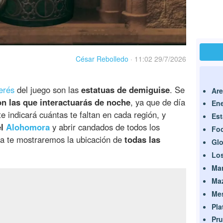
César Rebolledo
·
11:02 29/7/2026
erés
del juego son las
estatuas de demiguise
. Se
Are
on las que interactuarás de noche
, ya que de día
En
 indicará cuántas te faltan en cada región, y
Est
el
Alohomora
y abrir candados de todos los
Foc
uía te mostraremos la ubicación de
todas las
Gl
Los
Ma
Ma
Mes
Pla
Pru