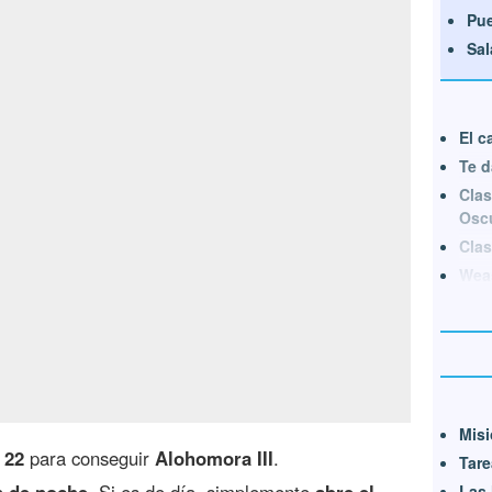
Pue
Sal
El c
Te d
Clas
Osc
Clas
Weas
Misi
 22
para conseguir
Alohomora III
.
Tare
n de noche
. Si es de día, simplemente
abre el
Las 