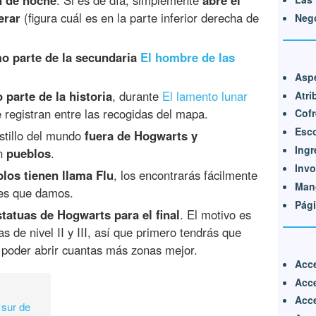
erar
(figura cuál es en la parte inferior derecha de
Nego
o parte de la secundaria
El hombre de las
Asp
parte de la historia
, durante
El lamento lunar
Atri
se registran entre las recogidas del mapa.
Cofr
Esc
astillo del mundo
fuera de Hogwarts y
Ingr
en
pueblos
.
Inv
los tienen llama Flu
, los encontrarás fácilmente
Mang
nes que damos.
Pági
statuas de Hogwarts para el final
. El motivo es
 de nivel II y III, así que primero tendrás que
 poder abrir cuantas más zonas mejor.
Acc
Acce
Acce
 sur de