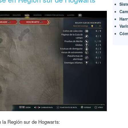
Sist
Camb
Harr
Vari
Cómo
 la Región sur de Hogwarts: