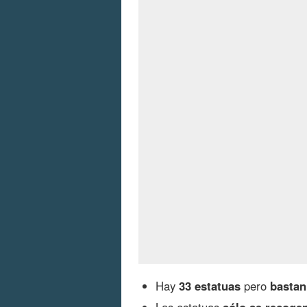
Hay
33 estatuas
pero
bastan
Las estatuas
sólo se recoge