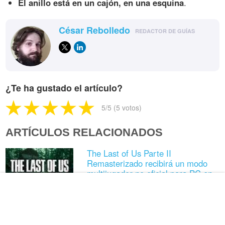
El anillo está en un cajón, en una esquina
.
César Rebolledo
REDACTOR DE GUÍAS
¿Te ha gustado el artículo?
5
/5 (
5
votos)
ARTÍCULOS RELACIONADOS
The Last of Us Parte II
Remasterizado recibirá un modo
multijugador no oficial para PC en
septiembre
El momento más impactante de
The Last of Us: Parte 2 también