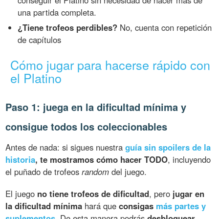
conseguir el Platino sin necesidad de hacer más de
una partida completa.
¿Tiene trofeos perdibles?
No, cuenta con repetición
de capítulos
Cómo jugar para hacerse rápido con
el Platino
Paso 1: juega en la dificultad mínima y
consigue todos los coleccionables
Antes de nada: si sigues nuestra
guía sin spoilers de la
historia
, te mostramos cómo hacer TODO
, incluyendo
el puñado de trofeos
random
del juego.
El juego
no tiene trofeos de dificultad
, pero
jugar en
la dificultad mínima
hará que
consigas
más partes y
suplementos
. De esta manera podrás
desbloquear