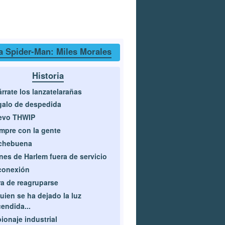
a Spider-Man: Miles Morales
Historia
rrate los lanzatelarañas
alo de despedida
evo THWIP
mpre con la gente
chebuena
nes de Harlem fuera de servicio
conexión
a de reagruparse
uien se ha dejado la luz
endida...
ionaje industrial