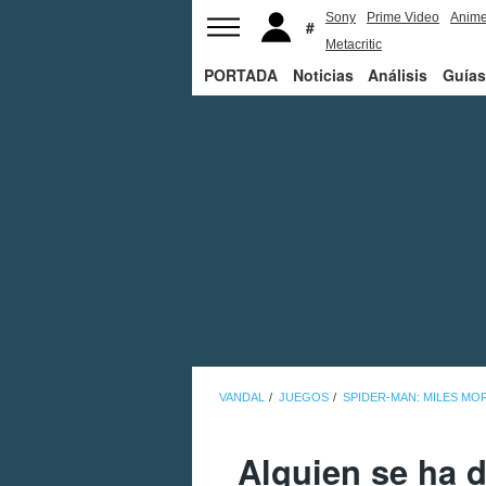
Sony
Prime Video
Anim
Metacritic
PORTADA
Noticias
Análisis
Guías
VANDAL
JUEGOS
SPIDER-MAN: MILES MO
Alguien se ha d