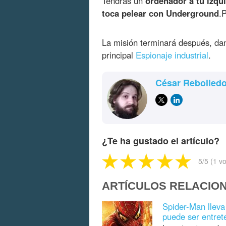
Tendrás un
ordenador a tu izqu
toca pelear con Underground
.
La misión terminará después, d
principal
Espionaje industrial
.
César Rebolled
¿Te ha gustado el artículo?
5
/5 (
1
vo
ARTÍCULOS RELACIO
Spider-Man llev
puede ser entret