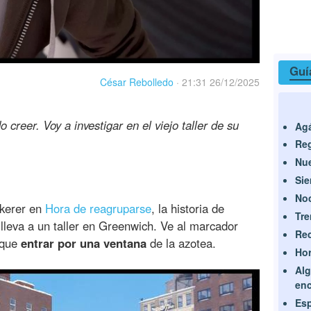
Guí
César Rebolledo
·
21:31 26/12/2025
 creer. Voy a investigar en el viejo taller de su
Agá
Reg
Nu
Sie
No
nkerer en
Hora de reagruparse
, la historia de
Tre
lleva a un taller en Greenwich. Ve al marcador
Re
 que
entrar por una ventana
de la azotea.
Hor
Alg
enc
Esp