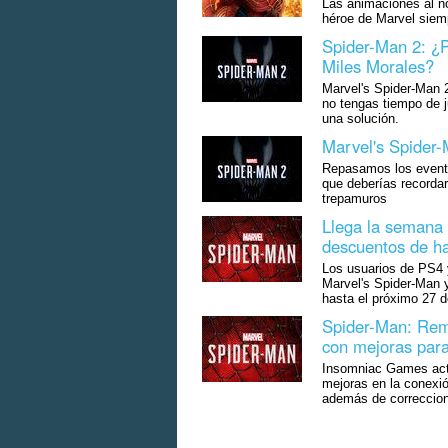
Las animaciones al no
héroe de Marvel siem
Spider-Man 2: ¿P
Miles Morales?
Marvel's Spider-Man 
no tengas tiempo de j
una solución.
Marvel's Spider-
Repasamos los evento
que deberías recordar
trepamuros
Llega la semana
descuentos de ha
Los usuarios de PS4 
Marvel's Spider-Man 
hasta el próximo 27 d
Spider-Man: Rem
con mejoras par
Insomniac Games actu
mejoras en la conexi
además de correccion