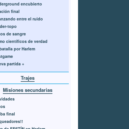
erground encubierto
ción final
nzando entre el ruido
der-topo
os de sangre
o científicos de verdad
batalla por Harlem
stgame
va partida +
Trajes
Misiones secundarias
vidades
tos
ba final
queadores!!
re de FESTÍN en Harlem