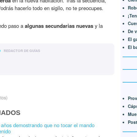
ierda
en la nueva habitación. Tras la secuencia,
Podrás hacerlo todo en sigilo, no te preocupes.
Robo
¡Ten
Cues
ando paso a
algunas secundarias nuevas
y la
De v
El g
El b
o
REDACTOR DE GUÍAS
tos)
Prov
Cáps
NADOS
Mues
Post
a años demostrando que no tocar el mando
enido