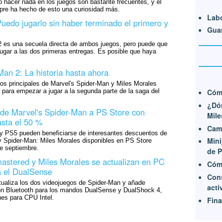
 hacer nada en los juegos son bastante frecuentes, y el
pre ha hecho de esto una curiosidad más.
Labo
uedo jugarlo sin haber terminado el primero y
Guar
2 es una secuela directa de ambos juegos, pero puede que
ugar a las dos primeras entregas. Es posible que haya
Man 2: La historia hasta ahora
s principales de Marvel's Spider-Man y Miles Morales
 para empezar a jugar a la segunda parte de la saga del
Cómo
¿Dón
 de Marvel's Spider-Man a PS Store con
Mile
sta el 50 %
Cam
y PS5 pueden beneficiarse de interesantes descuentos de
Mini
y Spider-Man: Miles Morales disponibles en PS Store
e septiembre.
de P
astered y Miles Morales se actualizan en PC
Cómo
a el DualSense
Con
aliza los dos videojuegos de Spider-Man y añade
acti
ón Bluetooth para los mandos DualSense y DualShock 4,
es para CPU Intel.
Fina