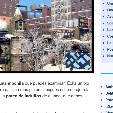
Und
Ova
Ava
Spi
Laz
Com
La 
Po
Nue
 una mochila
que puedes examinar. Echa un ojo
Acti
ra dar con más pistas. Después echa un ojo a la
Deli
y la
pared de ladrillos
de al lado, que debes
Prue
¡¡Sa
Cier