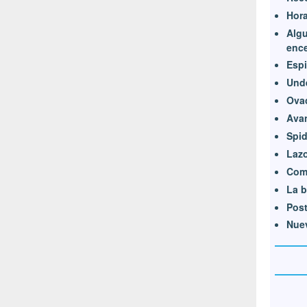
Hora
Algu
ence
Espi
Und
Ovac
Avan
Spid
Lazo
Como
La b
Pos
Nuev