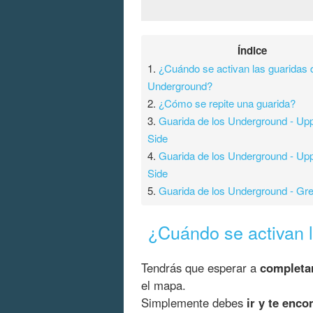
Índice
1.
¿Cuándo se activan las guaridas 
Underground?
2.
¿Cómo se repite una guarida?
3.
Guarida de los Underground - Up
Side
4.
Guarida de los Underground - Up
Side
5.
Guarida de los Underground - Gr
¿Cuándo se activan 
Tendrás que esperar a
completa
el mapa.
Simplemente debes
ir y te enco