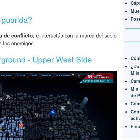
Cáps
Mues
 guarida?
Post
a de conflicto
, e interactúa con la marca del suelo
a los enemigos.
rground - Upper West Side
Cómo
¿Dón
Mile
Cam
Mini
de P
Cómo
Con
acti
Fina