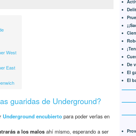
Acti
Deli
Prue
¡¡Sa
de
Cier
Robo
¡Ten
per West
Cues
De v
per East
El g
El b
eenwich
las guaridas de Underground?
r
Underground encubierto
para poder verlas en
Prov
ntrarás a los malos
ahí mismo, esperando a ser