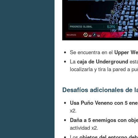
Se encuentra en el
Upper We
La
caja de Underground
está
localizarla y tira la pared a p
Desafíos adicionales de l
Usa Puño Veneno con 5 ene
x2.
Daña a 5 enemigos con objet
actividad x2.
Los
objetos del entorno deb