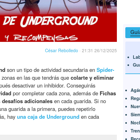
Guí
César Rebolledo
·
21:31 26/12/2025
Lab
Gua
nd
son un tipo de actividad secundaria en
Spider-
e zonas en las que tendrás que
colarte y eliminar
pués desactivar un inhibidor. Conseguirás
Agár
vidad
por completar cada zona, además de
Fichas
Reg
s desafíos adicionales
en cada guarida. Si no
Nue
na guarida a la primera, puedes repetirlo
Siem
ás, hay
una caja de Underground
en cada
Noc
Tren
Rec