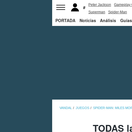
Peter Jackson
Gameplay 
Superman
Spider-Man
PORTADA
Noticias
Análisis
Guías
VANDAL
JUEGOS
SPIDER-MAN: MILES MO
TODAS la