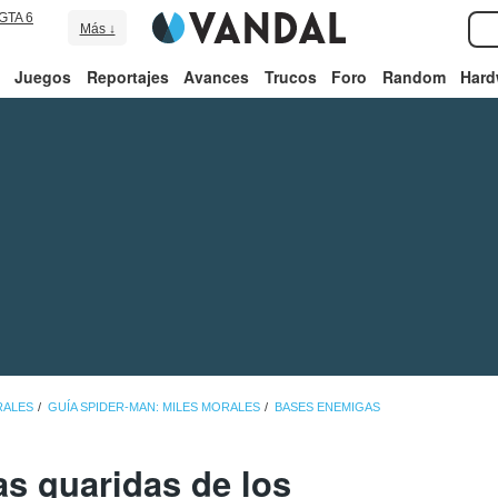
GTA 6
Más ↓
Juegos
Reportajes
Avances
Trucos
Foro
Random
Hard
RALES
GUÍA SPIDER-MAN: MILES MORALES
BASES ENEMIGAS
s guaridas de los