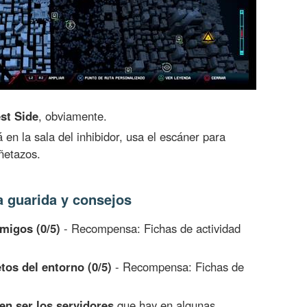
st Side
, obviamente.
 en la sala del inhibidor, usa el escáner para
uñetazos.
a guarida y consejos
migos (0/5)
- Recompensa: Fichas de actividad
os del entorno (0/5)
- Recompensa: Fichas de
en ser los servidores
que hay en algunas