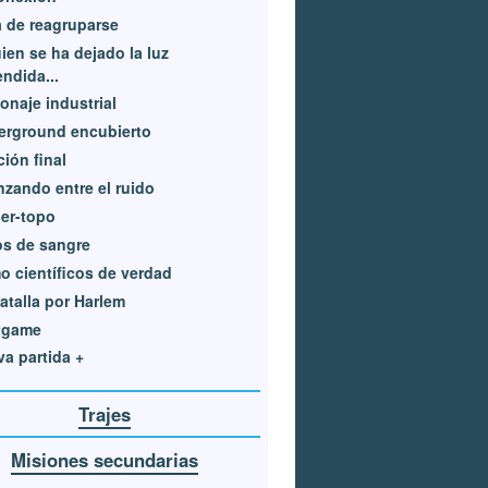
 de reagruparse
ien se ha dejado la luz
ndida...
onaje industrial
erground encubierto
ión final
zando entre el ruido
er-topo
s de sangre
 científicos de verdad
atalla por Harlem
tgame
a partida +
Trajes
Misiones secundarias